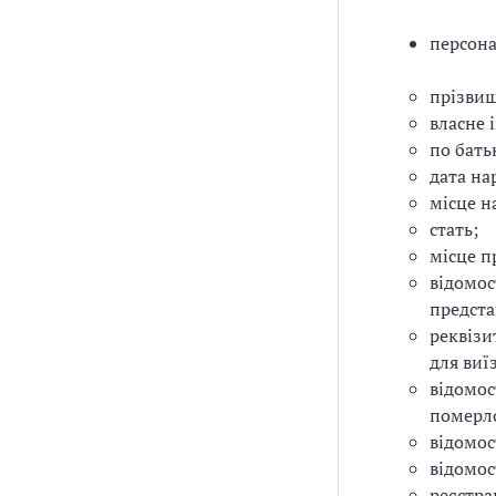
персона
прізвищ
власне і
по батьк
дата на
місце н
стать;
місце п
відомос
предста
реквізи
для виїз
відомос
померло
відомос
відомос
реєстра