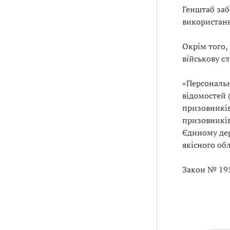
Генштаб заб
використанн
Окрім того, 
військову сл
«Персональн
відомостей (
призовників
призовників
Єдиному дер
якісного обл
Закон № 195