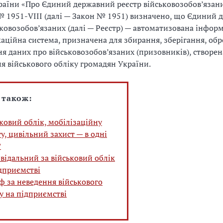
аїни «Про Єдиний державний реєстр військовозобов’язани
№ 1951-VIII (далі — Закон № 1951) визначено, що Єдиний
ьковозобов’язаних (далі — Реєстр) — автоматизована інфор
аційна система, призначена для збирання, зберігання, обр
я даних про військовозобов’язаних (призовників), створен
я військового обліку громадян України.
 також:
ковий облік, мобілізаційну
у, цивільний захист — в одні
?
відальний за військовий облік
дприємстві
 за неведення військового
у на підприємстві