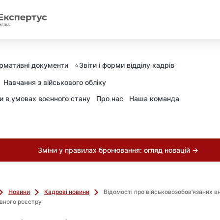
рмативні документи
⭐️Звіти і форми відділу кадрів
Навчання з військового обліку
ни в умовах воєнного стану
Про нас
Наша команда
Зміни у правилах бронювання: огляд новацій →
Новини
Кадрові новини
Відомості про військовозобов’язаних в
вного реєстру