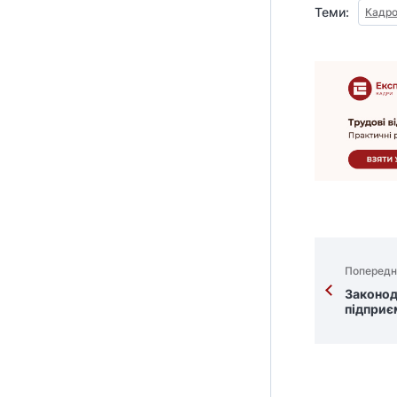
Теми:
Кадро
Попередн
Законод
підприє