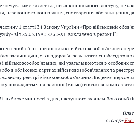
езпечуватиме захист від несанкціонованого доступу, неза
я, незаконного копіювання, спотворення або знищення да
частину 1 статті 34 Закону України «Про військовий обов’я
ужбу» від 25.03.1992 2232-XII викладено в редакції:
о-якісний облік призовників і військовозобов’язаних пере
біографічні дані, стан здоров’я, результати співбесід тощо
 і військовозобов’язаних, які узагальнюються в особових с
 або в облікових картках військовозобов’язаних та реєстру
жавному реєстрі військовозобов’язаних. Ведення персона
іку покладається на районні (міські) військові комісаріати»
1 набирає чинності з дня, наступного за днем його опублі
Ольг
експерт
Екс