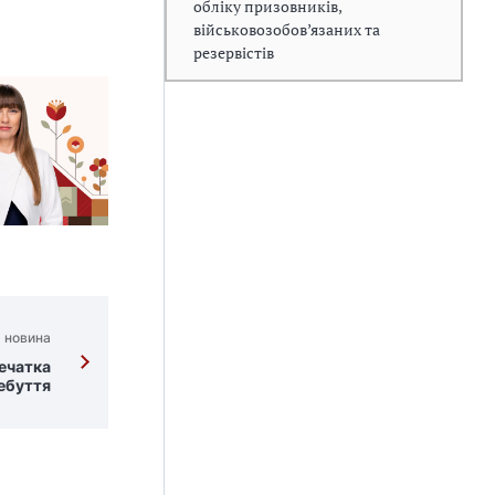
обліку призовників,
військовозобов’язаних та
резервістів
 новина
печатка
небуття