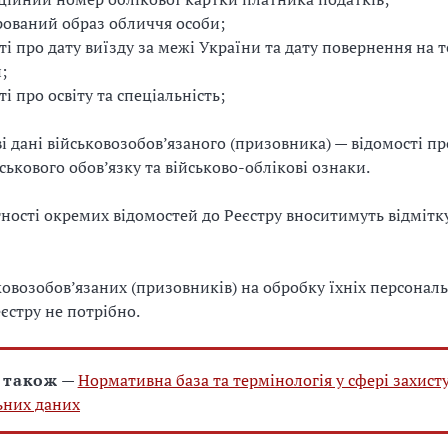
ований образ обличчя особи;
ті про дату виїзду за межі України та дату повернення на 
;
і про освіту та спеціальність;
і дані військовозобов’язаного (призовника) — відомості п
ськового обов’язку та військово-облікові ознаки.
утності окремих відомостей до Реєстру вноситимуть відмітку
ковозобов’язаних (призовників) на обробку їхніх персонал
еєстру не потрібно.
 також
—
Нормативна база та термінологія у сфері захист
ьних даних