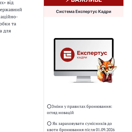
х» від
 державний
Система Експертус Кадри
маційно-
обки та
а для
⭕️Зміни у правилах бронювання:
огляд новацій
⭕️ Як зараховувати сумісників до
квоти бронювання після 01.09.2026