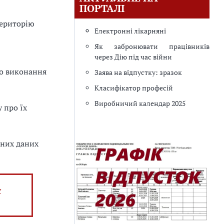
ПОРТАЛІ
територію
Електронні лікарняні
Як забронювати працівників
через Дію під час війни
ро виконання
Заява на відпустку: зразок
Класифікатор професій
Виробничий календар 2025
 про їх
ьних даних
у