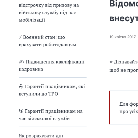
е
Відомо
відстрочку від призову на
д
військову службу під час
л
внесу
мобілізації
я
в
а
⚡ Воєнний стан: що
19 квітня 2017
с
врахувати роботодавцям
✍ Підвищення кваліфікації
⭐ Дізнавайт
кадровика
щоб не проп
💪 Гарантії працівникам, які
вступили до ТРО
Для фор
🎯 Гарантії працівникам на
про усі
час військової служби
Як розрахувати дні