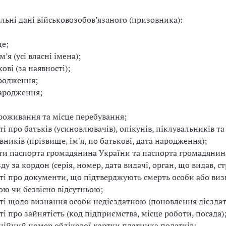
льні дані військовозобов’язаного (призовника):
е;
м’я (усі власні імена);
ові (за наявності);
родження;
ародження;
роживання та місце перебування;
ті про батьків (усиновлювачів), опікунів, піклувальників т
вників (прізвище, ім'я, по батькові, дата народження);
ти паспорта громадянина України та паспорта громадянин
ду за кордон (серія, номер, дата видачі, орган, що видав, ст
ті про документи, що підтверджують смерть особи або ви
ю чи безвісно відсутньою;
ті щодо визнання особи недієздатною (поновлення дієздат
ті про зайнятість (код підприємства, місце роботи, посада)
ційний номер облікової картки платника податків;