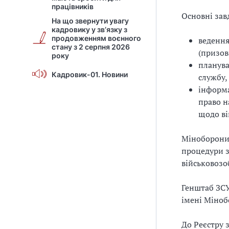
працівників
Основні зав
На що звернути увагу
кадровику у зв’язку з
продовженням воєнного
ведення
стану з 2 серпня 2026
(призов
року
планува
Кадровик-01. Новини
службу,
інформа
право н
щодо ві
Міноборони 
процедури з
військовозо
Генштаб ЗСУ
імені Міноб
До Реєстру 