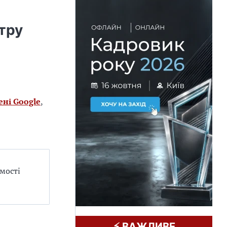
тру
ені Google
,
мості
⚡️ ВАЖЛИВЕ