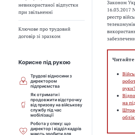
Законом Укр
невикористаної відпустки
16.03.2017 
при звільненні
реєстр війс
телекомунік
Ключове про трудовий
використанн
договір зі зразком
забезпеченн
Читайте
Корисне під рукою
Війсь
Трудові відносини з
робот
директором
підприємства
руки
Як отримати і
Відпо
продовжити відстрочку
на пі
від призову на військову
Штраф
службу під час
мобілізації
облік
Робота у спеку: що
директор і відділ кадрів
мають зробити для