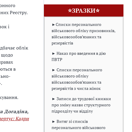
конного
⭐ЗРАЗКИ⭐
них Реєстру.
►Списки персонального
зок і
військового обліку призовників,
військовозобов’язаних та
резервістів
дбачає облік
► Наказ про введення в дію
) щодо
ПВТР
правах
ються в
► Списки персонального
льно-
військового обліку
військовозобов’язаних та
.
резервістів з числа жінок
кування.
► Записи до трудової книжки
про зміну назви структурного
підрозділу чи відділу
а Догадіна,
пертус
: Кадри
► Витяг зі списків
персонального військового