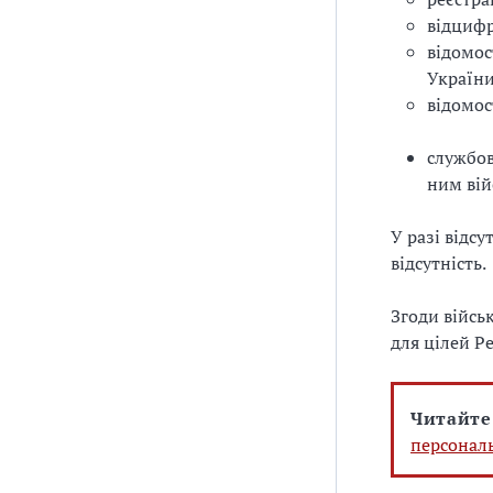
відцифр
відомос
України
відомост
службов
ним вій
У разі відс
відсутність.
Згоди війсь
для цілей Р
Читайте
персонал