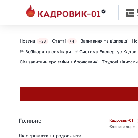
М
и
в
ж
е
в
Новини
Статті
Запитання та відповіді
Но
+23
+4
і
д
🎯 Вебінари та семінари
✅ Система Експертус Кадри
і
Сім запитань про зміни в бронюванні
Трудові відноси
б
р
а
л
и
г
о
л
о
Головне
Кадровик-01
в
Єдиного держа
н
Як отримати і продовжити