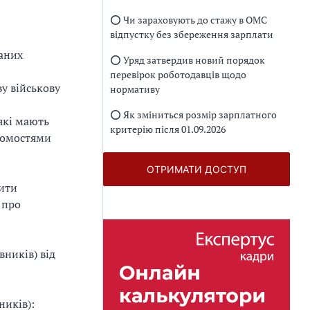
⭕️ Чи зараховують до стажу в ОМС
відпустку без збереження зарплати
заних
⭕️ Уряд затвердив новий порядок
перевірок роботодавців щодо
ву військову
нормативу
⭕️ Як зміниться розмір зарплатного
які мають
критерію після 01.09.2026
ідомостями
ОТРИМАТИ ДОСТУП
вити
 про
ників) від
ників):