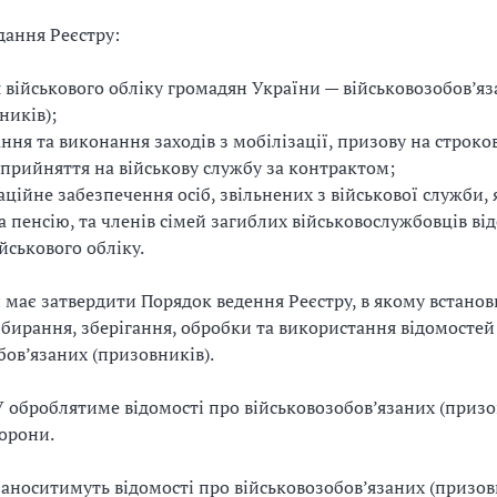
дання Реєстру:
 військового обліку громадян України — військовозобов’я
ників);
ння та виконання заходів з мобілізації, призову на строко
 прийняття на військову службу за контрактом;
ційне забезпечення осіб, звільнених з військової служби, 
а пенсію, та членів сімей загиблих військовослужбовців в
йськового обліку.
має затвердити Порядок ведення Реєстру, в якому встано
бирання, зберігання, обробки та використання відомостей
бов’язаних (призовників).
 оброблятиме відомості про військовозобов’язаних (призов
орони.
заноситимуть відомості про військовозобов’язаних (призов