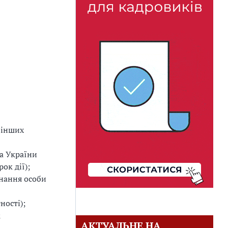
а інших
а України
рок дії);
знання особи
ності);
;
АКТУАЛЬНЕ НА