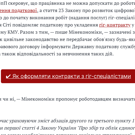
ЗпП скеровує, що працівника не можна допускати до робот
ення податкової
, а стаття 23 Закону про розвиток цифров
о до початку виконання робіт (надання послуг) гіг-спеціал
я Сіті повідомляє податкову про укладення
гіг-контракту
у
му КМУ. Разом з тим, — пише Мінекономіки, — зазначені 
ож цивільне законодавство не передбачає обов'язку будь-яко
авового договору інформувати Державну податкову служб
а також відповідальності за невчинення таких дій.
✔️ Як оформляти контракти з гіг-спеціалістами
 чи ні, — Мінекономіки пропонує роботодавцям визначати
час ураховуючи зміст абзаців другого та третього пункту 1
и першої статті 4 Закону України "Про збір та облік єдино