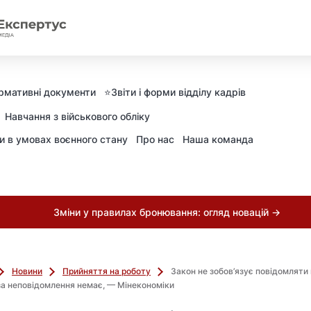
рмативні документи
⭐️Звіти і форми відділу кадрів
Навчання з військового обліку
ни в умовах воєнного стану
Про нас
Наша команда
Зміни у правилах бронювання: огляд новацій →
Новини
Прийняття на роботу
Закон не зобов’язує повідомляти
а неповідомлення немає, — Мінекономіки