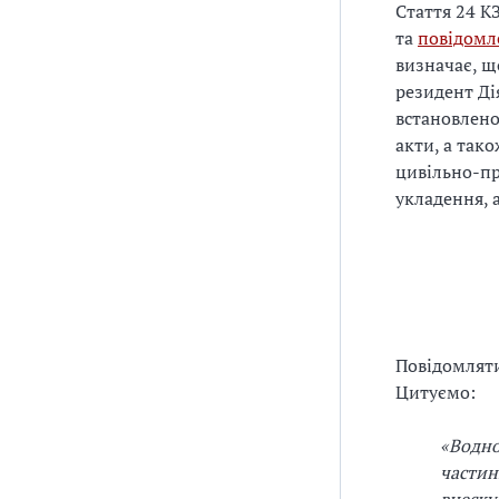
Стаття 24 К
та
повідомл
визначає, щ
резидент Ді
встановлено
акти, а так
цивільно-пр
укладення, 
Повідомляти
Цитуємо:
«Водно
частин