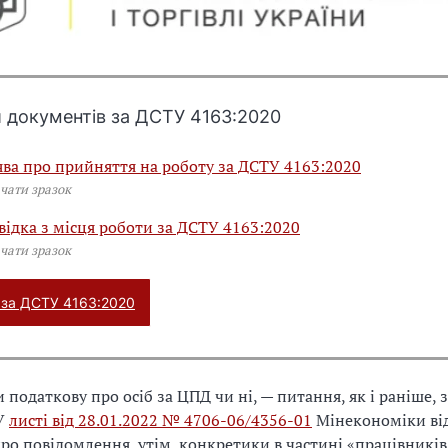
 документів за ДСТУ 4163:2020
ява про прийняття на роботу за ДСТУ 4163:2020
чати зразок
відка з місця роботи за ДСТУ 4163:2020
чати зразок
 за ДСТУ 4163:2020
 податкову про осіб за ЦПД чи ні, — питання, як і раніше,
 У
листі від 28.01.2022 № 4706-06/4356-01
Мінекономіки від
ро повідомлення, утім, конкретики в частині «працівників