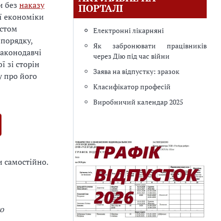
и без
наказу
ПОРТАЛІ
ої економіки
істом
Електронні лікарняні
 порядку,
Як забронювати працівників
законодавчі
через Дію під час війни
ї зі сторін
Заява на відпустку: зразок
у про його
Класифікатор професій
Виробничий календар 2025
 самостійно.
го