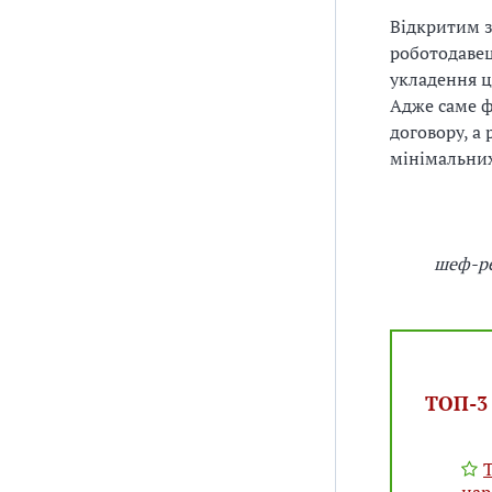
Відкритим з
роботодавец
укладення ц
Адже саме ф
договору, а
мінімальних
шеф-ре
ТОП-3 
Т