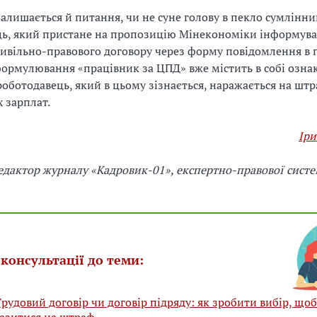
алишається й питання, чи не суне голову в пекло сумлінни
ь, який пристане на пропозицію Мінекономіки інформува
ивільно-правового договору через форму повідомлення в 
ормулювання «працівник за ЦПД» вже містить в собі озна
 роботодавець, який в цьому зізнається, наражається на штр
 зарплат.
Іри
дактор журналу «Кадровик-01», експертно-правової систе
консультації до теми:
рудовий договір чи договір підряду: як зробити вибір, що