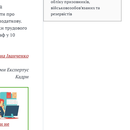
обліку призовників,
й
військовозобов’язаних та
ти про
резервістів
податкову.
ки трудового
аф у 10
на Іванченко
ми Експертус
Кадри
би не