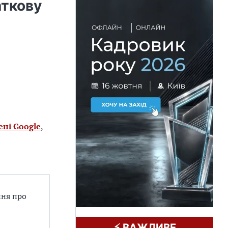
аткову
я
ені Google
,
ння про
⚡️ ВАЖЛИВЕ