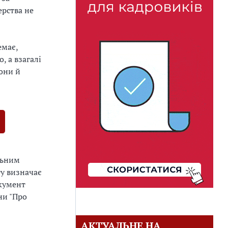
ерства не
емає,
, а взагалі
они й
льним
ту визначає
окумент
ни "Про
АКТУАЛЬНЕ НА