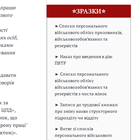
ь працю
⭐ЗРАЗКИ⭐
ового
►Списки персонального
сті
військового обліку призовників,
х осіб,
військовозобов’язаних та
никами
резервістів
ування
► Наказ про введення в дію
ПВТР
► Списки персонального
одавати
військового обліку
оворів
військовозобов’язаних та
резервістів з числа жінок
ж за
► Записи до трудової книжки
а ЦПД»,
про зміну назви структурного
нок, що
підрозділу чи відділу
орону праці"
► Витяг зі списків
ктом)».
персонального військового