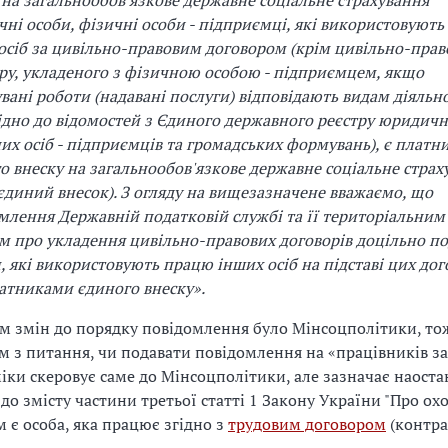
 на загальнообов'язкове державне соціальне страхування"
ні особи, фізичні особи - підприємці, які використовуют
осіб за цивільно-правовим договором (крім цивільно-прав
ру, укладеного з фізичною особою - підприємцем, якщо
вані роботи (надавані послуги) відповідають видам діяльно
ідно до відомостей з Єдиного державного реєстру юридични
их осіб - підприємців та громадських формувань), є плат
о внеску на загальнообов'язкове державне соціальне страх
- єдиний внесок). З огляду на вищезазначене вважаємо, що
млення Державній податковій службі та її територіальним
м про укладення цивільно-правових договорів доцільно п
, які використовують працю інших осіб на підставі цих дог
латниками єдиного внеску».
 змін до порядку повідомлення було Мінсоцполітики, то
м з питання, чи подавати повідомлення на «працівників з
ки скеровує саме до Мінсоцполітики, але зазначає наоста
 до змісту частини третьої статті 1 Закону України "Про ох
 є особа, яка працює згідно з
трудовим договором
(контра