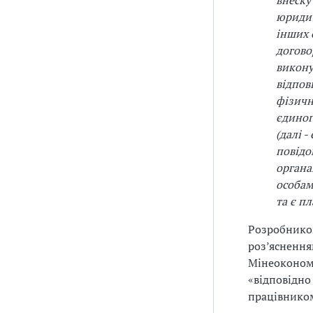
внеску
юридич
інших 
догово
викону
відпов
фізичн
єдиног
(далі 
повідо
органа
особам
та є п
Розробником
роз’яснення
Мінеокономі
«відповідно
працівником