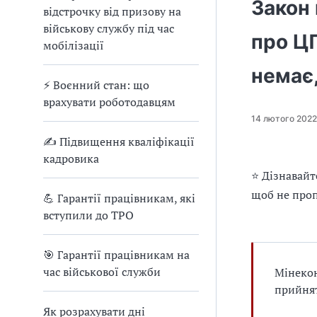
е
Закон 
відстрочку від призову на
д
військову службу під час
л
про Ц
мобілізації
я
в
немає
а
⚡ Воєнний стан: що
с
врахувати роботодавцям
14 лютого 2022
✍ Підвищення кваліфікації
кадровика
⭐ Дізнавайт
щоб не проп
💪 Гарантії працівникам, які
вступили до ТРО
🎯 Гарантії працівникам на
час військової служби
Мінекон
прийнят
Як розрахувати дні