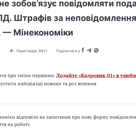
не зобов’язує повідомляти под
ПД. Штрафів за неповідомленн
, — Мінекономіки
Переглядів:
9911
Поділитися у
еся про зміни першими.
Додайте «Кадровик-01» в улюбл
устити найсвіжіші новини та роз'яснення
оміки відповіло на запитання про нову форму повідомле
тя на роботу