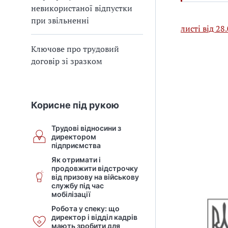
невикористаної відпустки
при звільненні
листі від 2
Ключове про трудовий
договір зі зразком
Корисне під рукою
Трудові відносини з
директором
підприємства
Як отримати і
продовжити відстрочку
від призову на військову
службу під час
мобілізації
Робота у спеку: що
директор і відділ кадрів
мають зробити для