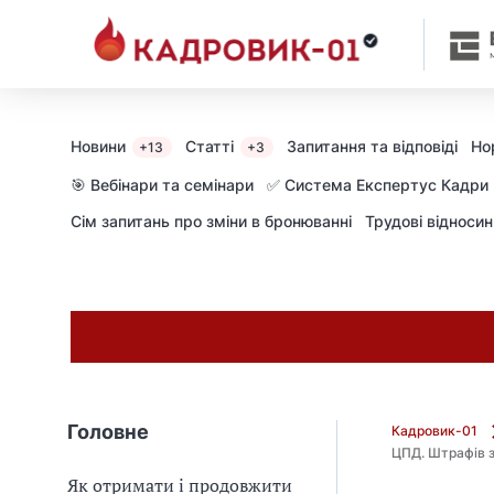
М
и
в
ж
е
в
Новини
Статті
Запитання та відповіді
Но
+13
+3
і
д
🎯 Вебінари та семінари
✅ Система Експертус Кадри
і
Сім запитань про зміни в бронюванні
Трудові відноси
б
р
а
л
и
г
о
л
о
Головне
Кадровик-01
в
ЦПД. Штрафів з
н
Як отримати і продовжити