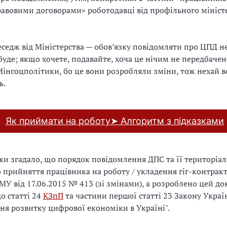
авовими договорами» роботодавці від профільного мініст
седж від Міністерства — обов’язку повідомляти про ЦПД н
буде; якщо хочете, подавайте, хоча це нічим не передбачено
Мінсоцполітики, бо це вони розробляли зміни, тож нехай в
ь.
Як приймати на роботу➤ Алгоритм з підказками
и згадало, що порядок повідомлення ДПС та її територіа
 прийняття працівника на роботу / укладення гіг-контрак
МУ від 17.06.2015 № 413 (зі змінами), а розроблено цей д
о статті 24
КЗпП
та частини першої статті 23 Закону Украї
я розвитку цифрової економіки в Україні".