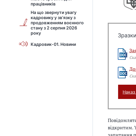
працівників
На що звернути увагу
кадровику у зв’язку з
продовженням воєнного
стану з 2 серпня 2026
року
Зразки
Кадровик-01. Новини
За
Ска
До
Ска
Наказ
Повідомляти
відкритим.
запитання п