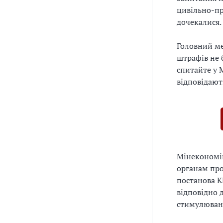
цивільно-пр
дочекалися.
Головний ме
штрафів не 
спитайте у 
відповідают
Мінекономік
органам про
постанова К
відповідно д
стимулюванн