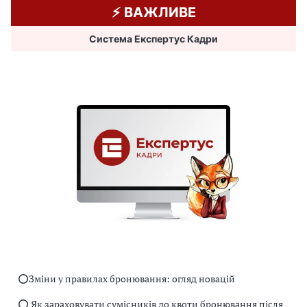
⚡️ ВАЖЛИВЕ
Система Експертус Кадри
⭕️Зміни у правилах бронювання: огляд новацій
⭕️ Як зараховувати сумісників до квоти бронювання після