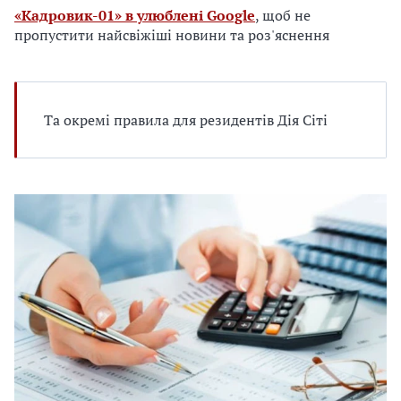
е
«Кадровик-01» в улюблені Google
, щоб не
д
пропустити найсвіжіші новини та роз'яснення
л
я
в
а
Та окремі правила для резидентів Дія Сіті
с