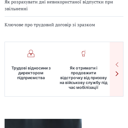
Як розрахувати дні невикористаної відпустки при
звільненні
Ключове про трудовий договір зі зразком
Трудові відносини з
Як отримати і
Робот
директором
продовжити
дире
підприємства
відстрочку від призову
кадрів
на військову службу під
для
час мобілізації