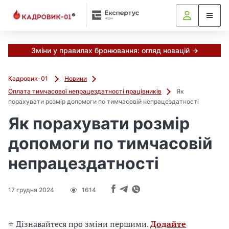
М
и
в
ж
е
Зміни у правилах бронювання: огляд новацій →
в
і
Кадровик-01
Новини
д
Оплата тимчасової непрацездатності працівників
Як
і
порахувати розмір допомоги по тимчасовій непрацездатності
б
р
Як порахувати розмір
а
допомоги по тимчасовій
л
и
непрацездатності
г
о
л
17 грудня 2024
1614
о
в
н
⭐ Дізнавайтеся про зміни першими.
Додайте