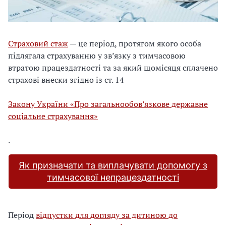
Страховий стаж
— це період, протягом якого особа
підлягала страхуванню у зв’язку з тимчасовою
втратою працездатності та за який щомісяця сплачено
страхові внески згідно із ст. 14
Закону України «Про загальнообов’язкове державне
соціальне страхування»
.
Як призначати та виплачувати допомогу з
тимчасової непрацездатності
Період
відпустки для догляду за дитиною до