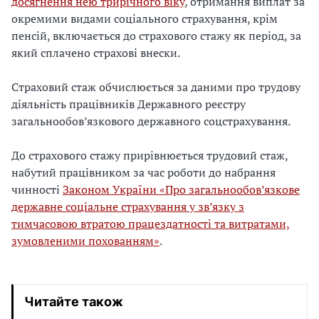
досягнення нею трирічного віку
, отримання виплат за
окремими видами соціального страхування, крім
пенсій, включається до страхового стажу як період, за
який сплачено страхові внески.
Страховий стаж обчислюється за даними про трудову
діяльність працівників Державного реєстру
загальнообов’язкового державного соцстрахування.
До страхового стажу прирівнюється трудовий стаж,
набутий працівником за час роботи до набрання
чинності
Законом України «Про загальнообов’язкове
державне соціальне страхування у зв’язку з
тимчасовою втратою працездатності та витратами,
зумовленими похованням»
.
Читайте також