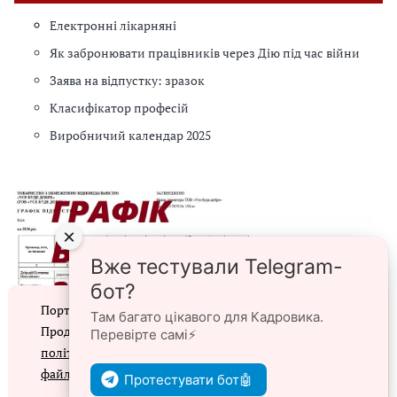
Електронні лікарняні
Як забронювати працівників через Дію під час війни
Заява на відпустку: зразок
Класифікатор професій
Виробничий календар 2025
×
Вже тестували Telegram-
бот?
Портал prokadry.com.ua використовує файли cookie.
Там багато цікавого для Кадровика.
Продовжуючи перегляд порталу, ви погоджуєтеся з
Перевірте самі⚡️
політикою конфіденційності
та
використанням
⭐ЗРАЗКИ⭐
файлів cookie
Протестувати бот🤖