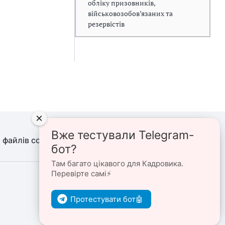
обліку призовників,
військовозобов’язаних та
резервістів
×
Вже тестували Telegram-
 файлів cookie
Політика конфіденційності
бот?
Там багато цікавого для Кадровика.
Перевірте самі⚡️
Ми в соцмережах
Протестувати бот🤖