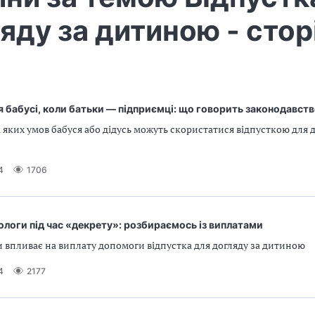
яду за дитиною - стор
 бабусі, коли батьки — підприємці: що говорить законодавст
а яких умов бабуся або дідусь можуть скористатися відпусткою для д
4
1706
 пологи під час «декрету»: розбираємось із виплатами
и впливає на виплату допомоги відпустка для догляду за дитиною
4
2177