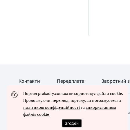
Контакти
Передплата
Зворотний з
Портал prokadry.com.ua використовує файли cookie.
Продовжуючи перегляд порталу, ви погоджуєтеся з
© Кадровик-01, 2026. Усі права захищено
політикою конфіденційності
та
використанням
Повне або часткове копіювання будь-яких матеріалів сайту, ци
файлів cookie
письмового дозволу редакції сайту
Згоден