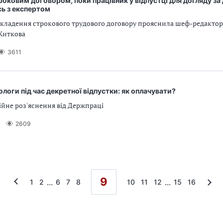
роковим договором, поки працівник у відпустці для догляду за
ь з експертом
укладення строкового трудового договору прояснила шеф-редактор
Житкова
3611
пологи під час декретної відпустки: як оплачувати?
ійне роз'яснення від Держпраці
2609
9
...
...
1
2
6
7
8
10
11
12
15
16