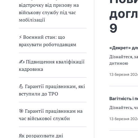
відстрочку від призову на
догл
військову службу під час
мобілізації
9
⚡ Воєнний стан: що
врахувати роботодавцям
«Декрет» для
Дізнайтеся, з
✍ Підвищення кваліфікації
дитиною
кадровика
13 березня 202
💪 Гарантії працівникам, які
вступили до ТРО
Вагітність і
Дізнайтесь, ч
🎯 Гарантії працівникам на
час військової служби
13 березня 202
Як розрахувати дні