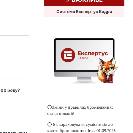
Система Експертус Кадри
000 року?
⭕️Зміни у правилах бронювання:
огляд новацій
⭕️ Як зараховувати сумісників до
квоти бронювання після 01.09.2026
и з подальшим