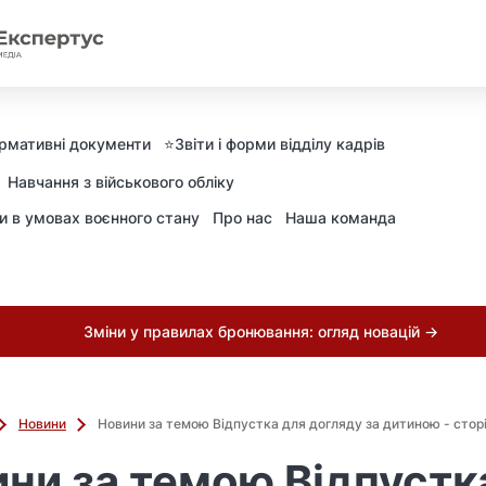
рмативні документи
⭐️Звіти і форми відділу кадрів
Навчання з військового обліку
ни в умовах воєнного стану
Про нас
Наша команда
Зміни у правилах бронювання: огляд новацій →
Новини
Новини за темою Відпустка для догляду за дитиною - стор
ни за темою Відпустк