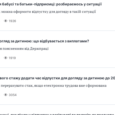
 бабусі та батьки-підприємці: розбираємось у ситуації
к можна оформити відпустку для догляду в такій ситуації
4
1926
 догляд за дитиною: що відбувається з виплатами?
я поясненням від Держпраці
4
1919
вого стажу додати час відпустки для догляду за дитиною до 2
к перерахувати стаж, якщо електронна трудова вже сформована
4
3054
ниці, яка пішла у відпустку з вагітності та пологів: як поєднат