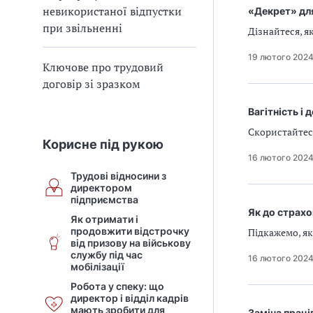
невикористаної відпустки
«Декрет» для
при звільненні
Дізнайтеся, я
19 лютого 202
Ключове про трудовий
договір зі зразком
Вагітність і
Скористайтес
Корисне під рукою
16 лютого 202
Трудові відносини з
директором
підприємства
Як до страхо
Як отримати і
продовжити відстрочку
Підкажемо, я
від призову на військову
службу під час
16 лютого 202
мобілізації
Робота у спеку: що
директор і відділ кадрів
мають зробити для
Заміна праців