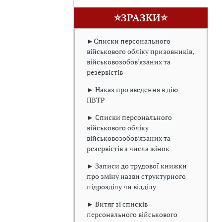
⭐ЗРАЗКИ⭐
►Списки персонального
військового обліку призовників,
військовозобов’язаних та
резервістів
► Наказ про введення в дію
ПВТР
► Списки персонального
військового обліку
військовозобов’язаних та
резервістів з числа жінок
► Записи до трудової книжки
про зміну назви структурного
підрозділу чи відділу
► Витяг зі списків
персонального військового