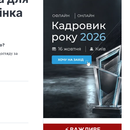
інка
во?
огляду за
⚡️ ВАЖЛИВЕ