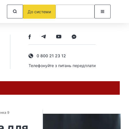
До системи
0 800 21 23 12
Телефонуйте з питань передплати
інка 9
а для