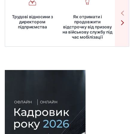
Трудові відносини з
Як отримати і
Робот
директором
продовжити
дире
підприємства
відстрочку від призову
кадрів
на військову службу під
для
час мобілізації