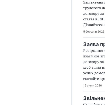
Звільнення 
трудового д
договору за
стаття КЗпП
Дізнайтеся 
5 березня 2026
Заява п
Розірвання 
взаємної зг
договору за
щоб заява н
усних домов
скачайте зр
15 січня 2026
Звільне
Скачайте зр