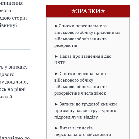
рипинення
⭐ЗРАЗКИ⭐
ового
одою сторін
цівнику?
►Списки персонального
військового обліку призовників,
.
військовозобов’язаних та
резервістів
► Наказ про введення в дію
ПВТР
ть у випадку
► Списки персонального
дового
військового обліку
му доцільно,
військовозобов’язаних та
сь на рівні
резервістів з числа жінок
ики й
► Записи до трудової книжки
про зміну назви структурного
підрозділу чи відділу
► Витяг зі списків
персонального військового
відповідно до