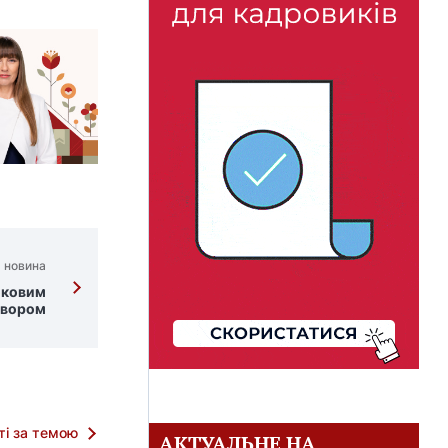
 новина
оковим
овором
тті за темою
АКТУАЛЬНЕ НА