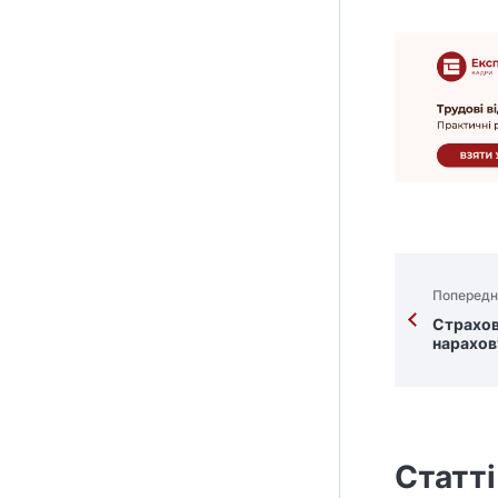
Попередн
Страхови
нарахов
Статті