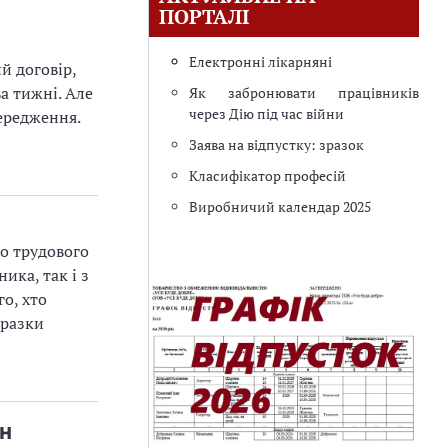
ПОРТАЛІ
Електронні лікарняні
й договір,
а тижні. Але
Як забронювати працівників
через Дію під час війни
передження.
Заява на відпустку: зразок
Класифікатор професій
Виробничий календар 2025
го трудового
ика, так і з
о, хто
Зразки
ін