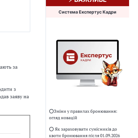
Система Експертус Кадри
чають за
одити з
дав заяву на
⭕️Зміни у правилах бронювання:
огляд новацій
⭕️ Як зараховувати сумісників до
квоти бронювання після 01.09.2026