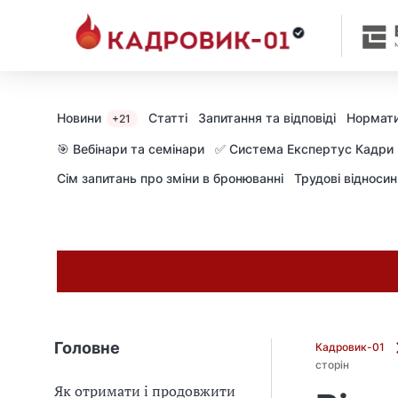
М
и
в
ж
е
в
Новини
Статті
Запитання та відповіді
Нормати
+21
і
д
🎯 Вебінари та семінари
✅ Система Експертус Кадри
і
Сім запитань про зміни в бронюванні
Трудові відноси
б
р
а
л
и
г
о
л
о
Головне
Кадровик-01
в
сторін
н
Як отримати і продовжити