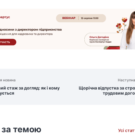
я новина
Наступна
й стаж за догляд: як і кому
Щорічна відпустка за стр
ується
трудовим дог
 за темою
Усі ста