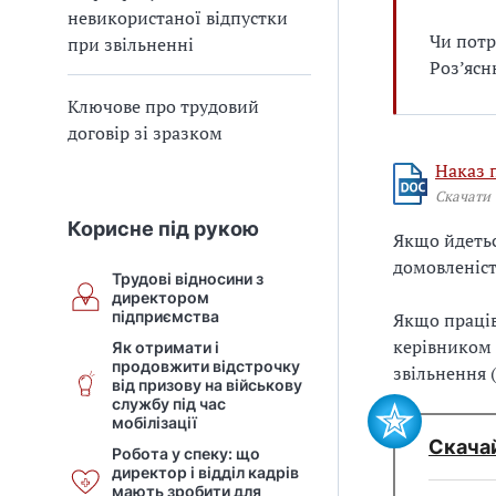
невикористаної відпустки
Чи потр
при звільненні
Роз’ясн
Ключове про трудовий
договір зі зразком
Наказ 
Скачати
Корисне під рукою
Якщо йдеть
домовленіст
Трудові відносини з
директором
підприємства
Якщо праців
керівником 
Як отримати і
продовжити відстрочку
звільнення (
від призову на військову
службу під час
мобілізації
Скачай
Робота у спеку: що
директор і відділ кадрів
мають зробити для