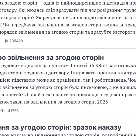
за згодою сторін — одна із найпоширеніших підстав для п
оговору. Які нюанси слід врахувати під час розірвання труд
 згодою сторін? Як регулює питання щодо звільнення за зг
? Чи передбачає звільнення за згодою сторін виплати пра
порядок звільнення за згодою сторін та врахуйте застороги
735428
ро звільнення за згодою сторін
трудових відносин за пунктом 1 статті 36 КЗпП застосовую
оди сторін трудового договору. Ініціювати припинення тру
 цією підставою може як працівник, так і роботодавець. Чо
а звільнення за угодою сторін була письмовою, а не лишила
леностей? Дізнайтеся нюанси та приклади з судової практ
азок заяви на звільнення за згодою сторін 2026
141756
ння за угодою сторін: зразок наказу
азок наказу на звільнення за угодою сторін, розроблений 