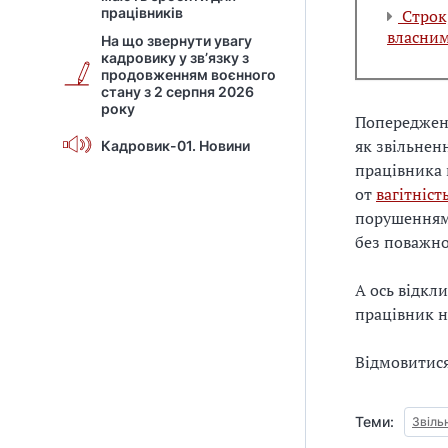
працівників
Строк,
власни
На що звернути увагу
кадровику у зв’язку з
продовженням воєнного
стану з 2 серпня 2026
року
Попередженн
як звільнен
Кадровик-01. Новини
працівника 
от
вагітніст
порушенням,
без поважно
А ось відкл
працівник н
Відмовитися
Теми:
Звіль