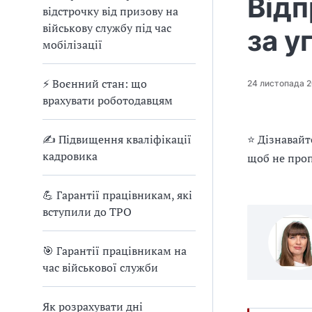
Відп
е
відстрочку від призову на
д
військову службу під час
за у
л
мобілізації
я
в
а
⚡ Воєнний стан: що
24 листопада 
с
врахувати роботодавцям
✍ Підвищення кваліфікації
⭐ Дізнавайт
кадровика
щоб не проп
💪 Гарантії працівникам, які
вступили до ТРО
🎯 Гарантії працівникам на
час військової служби
Як розрахувати дні