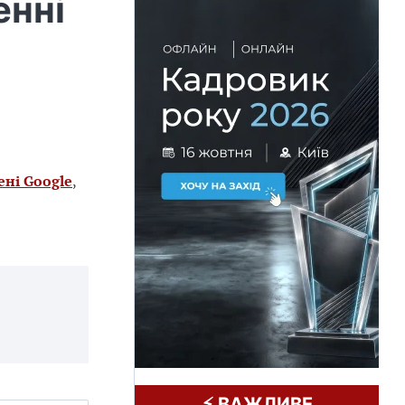
енні
ені Google
,
⚡️ ВАЖЛИВЕ