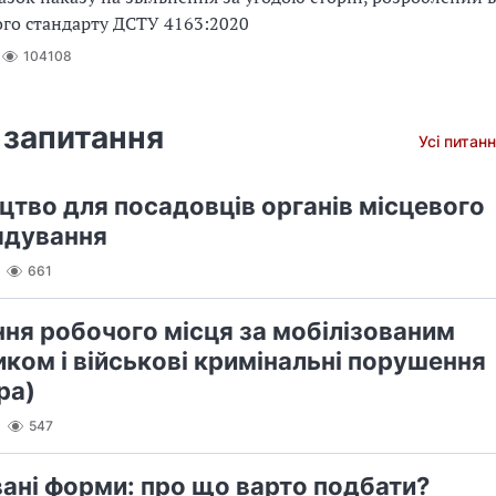
го стандарту ДСТУ 4163:2020
104108
 запитання
Усі питанн
цтво для посадовців органів місцевого
ядування
661
ння робочого місця за мобілізованим
иком і військові кримінальні порушення
ра)
547
вані форми: про що варто подбати?