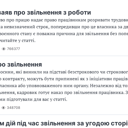
заяв про звільнення з роботи
во про працю надає право працівникам розривати трудови
а невизначений строк, попередивши про це власника за дв
ї воєнного стану є поважна причина для звільнення без по
итайте у статті.
766377
ро звільнення
носини, які виникли на підставі безстрокового чи строково
о контракту, можуть бути припинені як з ініціативи працівн
власника або уповноваженого ним органу. Незалежно від тог
льнення, кадровик готує наказ про звільнення працівника. 
и підготували для вас у статті.
348708
 дій під час звільнення за угодою стор