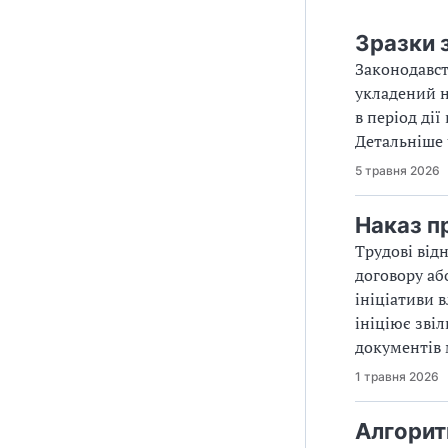
Зразки 
Законодавст
укладений н
в період ді
Детальніше ч
5 травня 2026
Наказ п
Трудові від
договору аб
ініціативи 
ініціює зві
документів м
1 травня 2026
Алгоритм