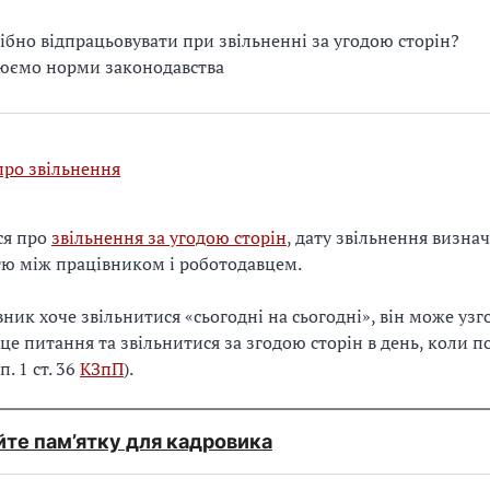
ібно відпрацьовувати при звільненні за угодою сторін?
юємо норми законодавства
про звільнення
ся про
звільнення за угодою сторін
, дату звільнення визна
ю між працівником і роботодавцем.
ник хоче звільнитися «сьогодні на сьогодні», він може узг
це питання та звільнитися за згодою сторін в день, коли по
п. 1 ст. 36
КЗпП
).
те пам’ятку для кадровика