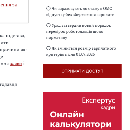
нення за
⭕️ Чи зараховують до стажу в ОМС
відпустку без збереження зарплати
⭕️ Уряд затвердив новий порядок
перевірок роботодавців щодо
а підстава,
нормативу
нити
⭕️ Як зміниться розмір зарплатного
і причини як-
критерію після 01.09.2026
де
дання
заяви
і
ОТРИМАТИ ДОСТУП
отодавця