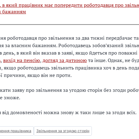
 в який працівник має попередити роботодавця про звіль
м бажанням
я роботодавця про звільнення за два тижні передбачає так
ня за власним бажанням. Роботодавець зобов’язаний звіль
в день, в який він вказав в заяві, якщо йдеться про поважн
ь
,
вихід на пенсію
,
догляд за дитиною
та інше. Однак, не бу
 якщо роботодавець звільнить працівника хоч в день по
ї причини, якщо він не проти.
икати заяву про звільнення за угодою сторін без згоди роб
е зможе.
 від домовленості можна знову ж таки лише за згоди всіх.
нення працівника
Звільнення за згодою сторін