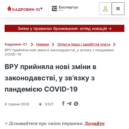
М
и
в
ж
е
Зміни у правилах бронювання: огляд новацій →
в
і
Кадровик-01
Новини
Оплата праці і заробітна плата
д
ВРУ прийняла нові зміни в законодавстві, у зв’язку з пандемією
і
COVID-19
б
ВРУ прийняла нові зміни в
р
а
законодавстві, у зв’язку з
л
и
пандемією COVID-19
г
о
л
8 травня 2020
8327
о
в
⭐ Дізнавайтеся про зміни першими.
Додайте
н