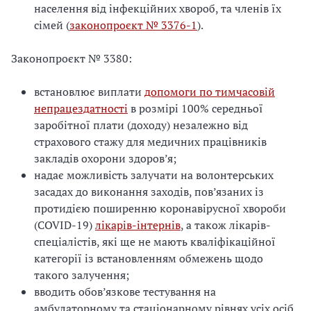
населення від інфекційних хвороб, та членів їх
сімей (
законопроєкт № 3376-1
).
Законопроєкт № 3380:
встановлює виплати
допомоги по тимчасовій
непрацездатності
в розмірі 100% середньої
заробітної плати (доходу) незалежно від
страхового стажу для медичних працівників
закладів охорони здоров’я;
надає можливість залучати на волонтерських
засадах до виконання заходів, пов’язаних із
протидією поширенню коронавірусної хвороби
(СOVID-19)
лікарів-інтернів
, а також лікарів-
спеціалістів, які ще не мають кваліфікаційної
категорії із встановленням обмежень щодо
такого залучення;
вводить обов’язкове тестування на
амбулаторному та стаціонарному рівнях усіх осіб,