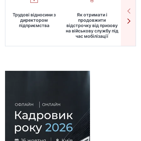
Трудові відносини з
Як отримати і
Робот
директором
продовжити
дире
підприємства
відстрочку від призову
кадрів
на військову службу під
для
час мобілізації