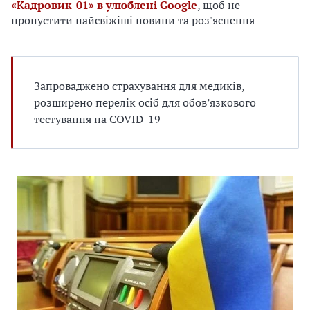
е
«Кадровик-01» в улюблені Google
, щоб не
д
пропустити найсвіжіші новини та роз'яснення
л
я
в
а
Запроваджено страхування для медиків,
с
розширено перелік осіб для обов’язкового
тестування на COVID-19