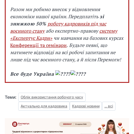
Разом ми робимо внесок у відновлення
економіки нашої країни.
Передплатіть
зі
знижкою 50%
роботу кадровиків під час
воєнного стану
або експертно-правову
систему
«Експертус Кадри»
чи навчання на базових курсах
Конференції та семінари
.
Бу
дьте певні, що
матимете відповіді на всі робочі запитання не
лише під час воєнного стану, а й після Перемоги!
Все буде Україна
Теми:
Облік використання робочого часу
Актуально для кадровика
Кадрові новини
... всі