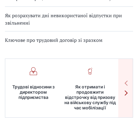
Як розрахувати дні невикористаної відпустки при
звільненні
Ключове про трудовий договір зі зразком
Трудові відносини з
Як отримати і
Робот
директором
продовжити
дире
підприємства
відстрочку від призову
кадрів
на військову службу під
для
час мобілізації