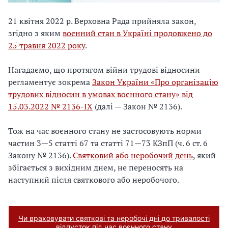
21 квітня 2022 р. Верховна Рада прийняла закон,
згідно з яким
воєнний стан в Україні продовжено до
25 травня 2022 року
.
Нагадаємо, що протягом війни трудові відносини
регламентує зокрема
Закон України «Про організацію
трудових відносин в умовах воєнного стану» від
15.03.2022 № 2136-IX
(далі — Закон № 2136).
Тож на час воєнного стану не застосовують норми
частин 3—5 статті 67 та статті 71—73 КЗпП (ч. 6 ст. 6
Закону № 2136).
Святковий або неробочий день
, який
збігається з вихідним днем, не переносять на
наступний після святкового або неробочого.
Чи враховувати святкові та неробочі дні до тривалості
відпусток під час воєнного стану