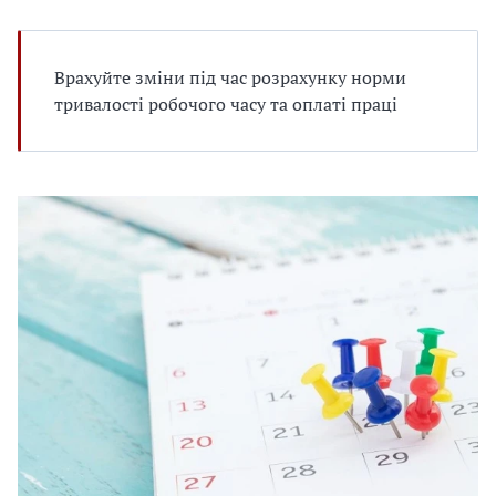
е
д
л
я
Врахуйте зміни під час розрахунку норми
в
тривалості робочого часу та оплаті праці
а
с