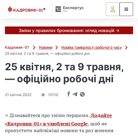
М
и
в
ж
е
Зміни у правилах бронювання: огляд новацій →
в
і
Кадровик-01
Новини
Норма тривалості робочого часу
д
25 квітня, 2 та 9 травня, — офіційно робочі дні
і
25 квітня, 2 та 9 травня,
б
р
— офіційно робочі дні
а
л
и
21 квітня 2022
15110
г
о
л
⭐ Дізнавайтеся про зміни першими.
Додайте
о
«Кадровик-01» в улюблені Google
, щоб не
в
пропустити найсвіжіші новини та роз'яснення
н