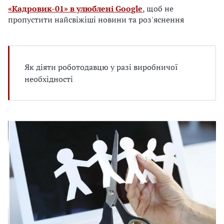
е
«Кадровик-01» в улюблені Google
, щоб не
д
пропустити найсвіжіші новини та роз'яснення
л
я
в
а
Як діяти роботодавцю у разі виробничої
с
необхідності