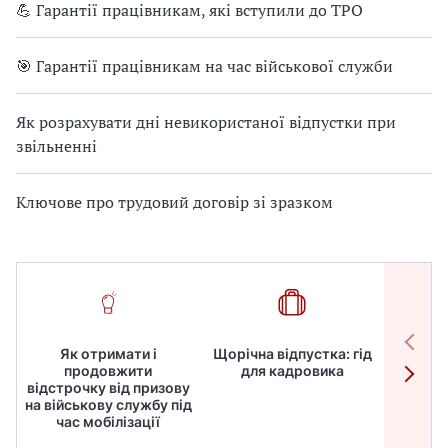
💪 Гарантії працівникам, які вступили до ТРО
🎯 Гарантії працівникам на час військової служби
Як розрахувати дні невикористаної відпустки при
звільненні
Ключове про трудовий договір зі зразком
Як отримати і
Щорічна відпустка: гід
Робот
продовжити
для кадровика
дире
відстрочку від призову
кадрів
на військову службу під
для
час мобілізації