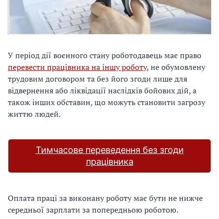
У період дії воєнного стану роботодавець має право
перевести працівника на іншу роботу
, не обумовлену
трудовим договором та без його згоди лише для
відвернення або ліквідації наслідків бойових дій, а
також інших обставин, що можуть становити загрозу
життю людей.
Тимчасове переведення без згоди
працівника
Оплата праці за виконану роботу має бути не нижче
середньої зарплати за попередньою роботою.