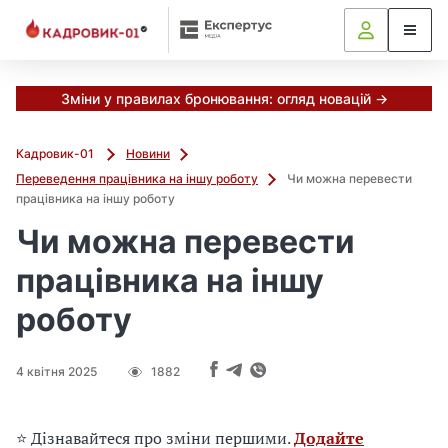
М
и
в
ж
е
Зміни у правилах бронювання: огляд новацій →
в
і
Кадровик-01
Новини
д
Переведення працівника на іншу роботу
Чи можна перевести
і
працівника на іншу роботу
б
р
Чи можна перевести
а
працівника на іншу
л
и
роботу
г
о
л
4 квітня 2025
1882
о
в
н
⭐ Дізнавайтеся про зміни першими.
Додайте