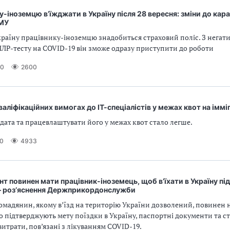
у-іноземцю в’їжджати в Україну після 28 вересня: зміни до кар
КМУ
Україну працівнику-іноземцю знадобиться страховий поліс. З нега
ПЛР-тесту на COVID-19 він зможе одразу приступити до роботи
20
2600
кваліфікаційних вимогах до ІТ-спеціалістів у межах квот на імм
ата та працевлаштувати його у межах квот стало легше.
20
4933
т повинен мати працівник-іноземець, щоб в’їхати в Україну під
— роз’яснення Держприкордонслужби
омадянин, якому в’їзд на територію України дозволений, повинен 
 підтверджують мету поїздки в Україну, паспортні документи та ст
итрати, пов’язані з лікуванням COVID-19.