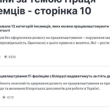
емців - сторінка 10
звала 12 категорій іноземців, яких можна працевлаштовувати
ятості
ців без оформлення дозволу на працевлаштування — порушення зако
ідповідальність. Одночасно з цього правила є винятки. Які — роз'я
0
6520
ацевлаштування ІТ-фахівцям з Білорусі видаватимуть за п’ять д
бачить можливість одержання дозволу на працевлаштування за п
ди та визнання білоруських документів для роботи в Україні.
4175