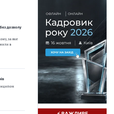
 без дозволу
ну, за яке
снили в
нів
ринципом
⚡️ ВАЖЛИВЕ