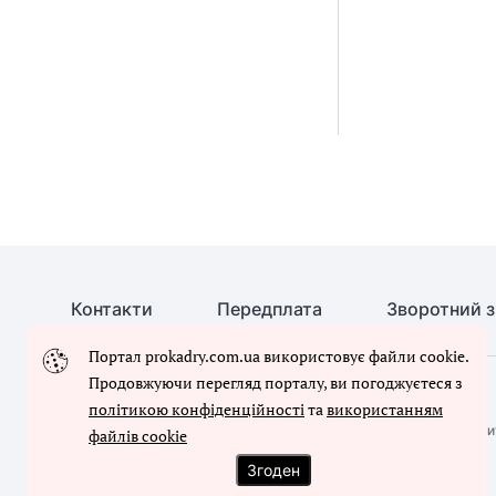
Контакти
Передплата
Зворотний з
Портал prokadry.com.ua використовує файли cookie.
Продовжуючи перегляд порталу, ви погоджуєтеся з
© Кадровик-01, 2026. Усі права захищено
політикою конфіденційності
та
використанням
Повне або часткове копіювання будь-яких матеріалів сайту, ци
файлів cookie
письмового дозволу редакції сайту
Згоден