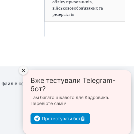
обліку призовників,
військовозобов’язаних та
резервістів
×
Вже тестували Telegram-
 файлів cookie
Політика конфіденційності
бот?
Там багато цікавого для Кадровика.
Перевірте самі⚡️
Ми в соцмережах
Протестувати бот🤖