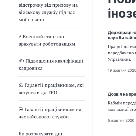
відстрочку від призову на
іноз
військову службу під час
мобілізації
Держпраці на
⚡ Воєнний стан: що
служби зайн
врахувати роботодавцям
Праця інозем
передбачено в
Управлінні.
✍ Підвищення кваліфікації
кадровика
19 жовтня 202
💪 Гарантії працівникам, які
вступили до ТРО
Дозвіл на пр
Кабмін перед
🎯 Гарантії працівникам на
мовчазної зго
час військової служби
5 жовтня 2020
Як розрахувати дні