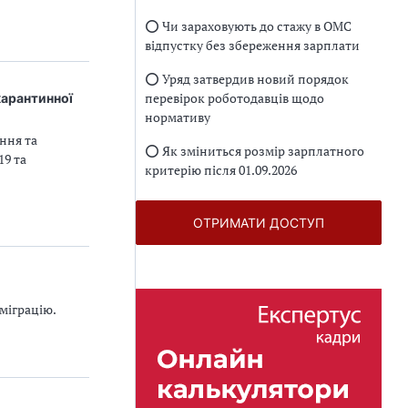
⭕️ Чи зараховують до стажу в ОМС
відпустку без збереження зарплати
⭕️ Уряд затвердив новий порядок
перевірок роботодавців щодо
 карантинної
нормативу
ння та
⭕️ Як зміниться розмір зарплатного
19 та
критерію після 01.09.2026
ОТРИМАТИ ДОСТУП
міграцію.