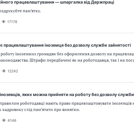
ційного працевлаштування — шпаргалка від Держпраці
оздрукуйте пам’ятку.
17178
є працевлаштування іноземця без дозволу служби зайнятості
 роботу іноземних громадян без оформлення дозволу на працевла
конодавства. Штрафи передбачені як на роботодавця, так і на поса
12242
 іноземців, яких можна прийняти на роботу без дозволу служби
правилом роботодавці мають право працевлаштовувати іноземців н
к кадровику слід пам’ятати про винятки.
4146