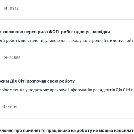
9912
озапланово перевірила ФОП-роботодавця: наслідки
оїй роботі, що стало підставою для заходу контролю й не допускай
24855
жим Дія Сiті розпочав свою роботу
відомлення у податкову враховує інформацію резидентів Дія Сіті п
5605
млення про прийняття працівника на роботу не можна надсила