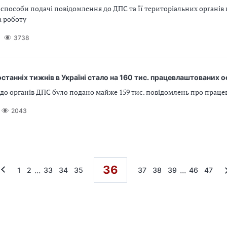
способи подачі повідомлення до ДПС та її територіальних органів
а роботу
3738
станніх тижнів в Україні стало на 160 тис. працевлаштованих о
 до органів ДПС було подано майже 159 тис. повідомлень про прац
2043
36
...
...
1
2
33
34
35
37
38
39
46
47