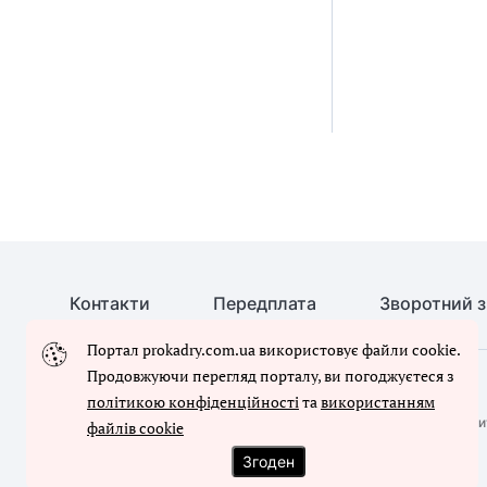
Контакти
Передплата
Зворотний з
Портал prokadry.com.ua використовує файли cookie.
Продовжуючи перегляд порталу, ви погоджуєтеся з
© Кадровик-01, 2026. Усі права захищено
політикою конфіденційності
та
використанням
Повне або часткове копіювання будь-яких матеріалів сайту, ци
файлів cookie
письмового дозволу редакції сайту
Згоден