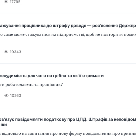
17795
тажування працівника до штрафу доведе — роз’яснення Держпр
то саме може стажуватися на підприємстві, щоб не повторити поми
10343
несудимість: для чого потрібна та як її отримати
ти роботодавець та працівник?
10263
ов’язує повідомляти податкову про ЦПД. Штрафів за неповідом
іки
 відповіло на запитання про нову форму повідомлення про прийня