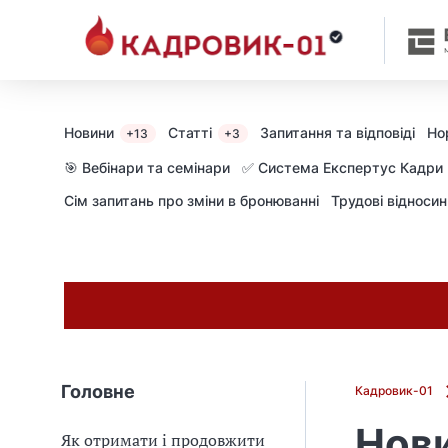
Новини
Статті
Запитання та відповіді
Но
+13
+3
🎯 Вебінари та семінари
✅ Система Експертус Кадри
Сім запитань про зміни в бронюванні
Трудові відноси
Головне
Кадровик-01
Нови
Як отримати і продовжити