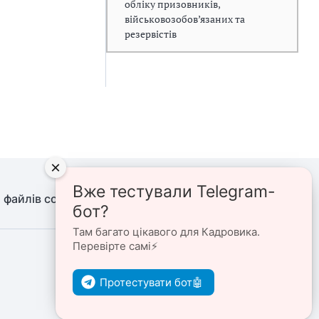
обліку призовників,
військовозобов’язаних та
резервістів
×
Вже тестували Telegram-
 файлів cookie
Політика конфіденційності
бот?
Там багато цікавого для Кадровика.
Перевірте самі⚡️
Ми в соцмережах
Протестувати бот🤖