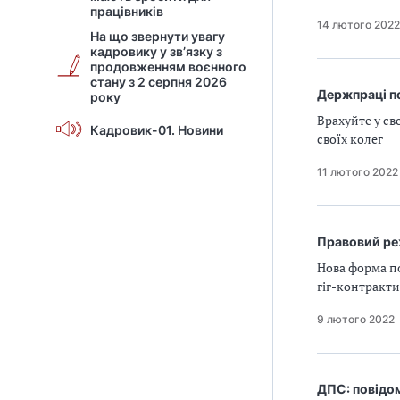
працівників
14 лютого 2022
На що звернути увагу
кадровику у зв’язку з
продовженням воєнного
стану з 2 серпня 2026
Держпраці п
року
Врахуйте у св
Кадровик-01. Новини
своїх колег
11 лютого 2022
Правовий ре
Нова форма по
гіг-контракти
9 лютого 2022
ДПС: повідо