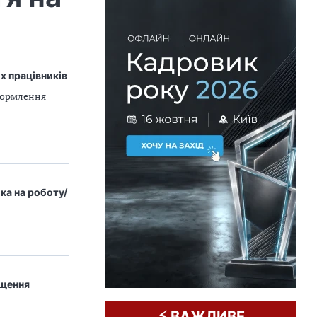
х працівників
формлення
ка на роботу/
ищення
⚡️ ВАЖЛИВЕ