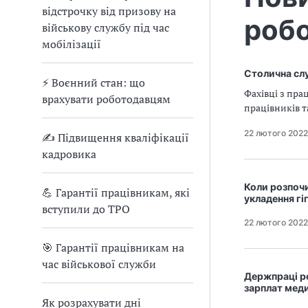
відстрочку від призову на
робо
військову службу під час
мобілізації
Столична слу
⚡ Воєнний стан: що
Фахівці з пр
врахувати роботодавцям
працівників т
22 лютого 2022
✍ Підвищення кваліфікації
кадровика
Коли розпоч
💪 Гарантії працівникам, які
укладення гі
вступили до ТРО
22 лютого 2022
🎯 Гарантії працівникам на
час військової служби
Держпраці ро
зарплат мед
Як розрахувати дні