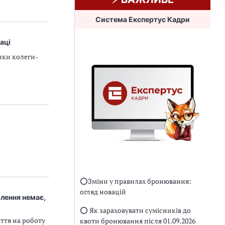
Система Експертус Кадри
аці
лки колеги-
⭕️Зміни у правилах бронювання:
огляд новацій
лення немає,
⭕️ Як зараховувати сумісників до
ття на роботу
квоти бронювання після 01.09.2026