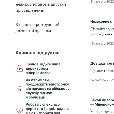
21 лютого 2022
невикористаної відпустки
при звільненні
Незаконне с
Ключове про трудовий
Дізнайтеся, х
договір зі зразком
роботодавця
15 лютого 2022
Корисне під рукою
Довідка про 
Трудові відносини з
директором
Що мають зна
підприємства
Як отримати і
14 лютого 2022
продовжити відстрочку
від призову на військову
службу під час
мобілізації
Закон не зоб
Робота у спеку: що
— Мінеконом
директор і відділ кадрів
Мінекономіки
мають зробити для