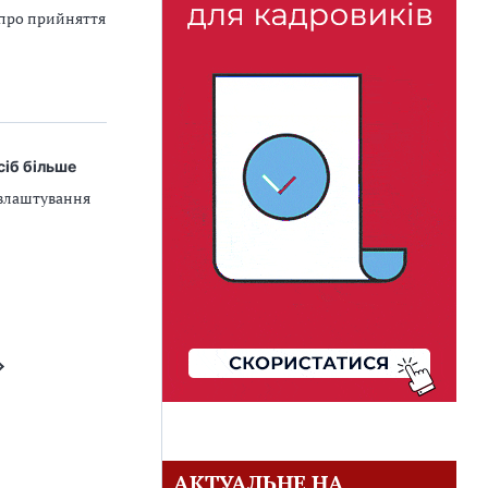
 про прийняття
сіб більше
евлаштування
АКТУАЛЬНЕ НА