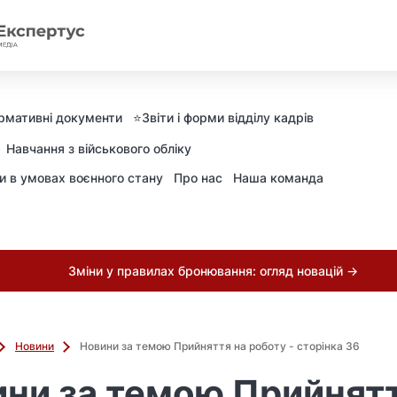
рмативні документи
⭐️Звіти і форми відділу кадрів
Навчання з військового обліку
ни в умовах воєнного стану
Про нас
Наша команда
Зміни у правилах бронювання: огляд новацій →
Новини
Новини за темою Прийняття на роботу - сторінка 36
ни за темою Прийнятт