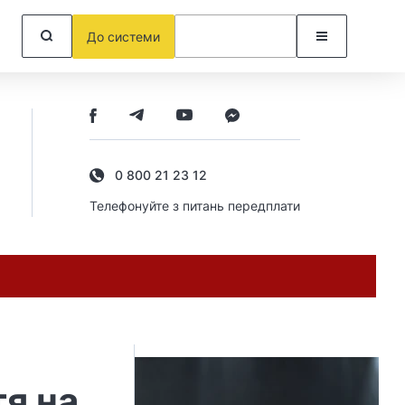
До системи
0 800 21 23 12
Телефонуйте з питань передплати
я на