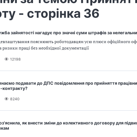
ту - сторінка 36
жба зайнятості нагадує про значні суми штрафів за нелегальни
ацевлаштування пояснюють роботодавцям усю плюси офіційного о
а ризики праці без необхідної документації
12198
инаємо подавати до ДПС повідомлення про прийняття працівни
г-контракту?
8240
з'яснила, як внести зміни до колективного договору для підв
икам