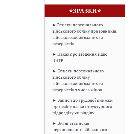
⭐ЗРАЗКИ⭐
►Списки персонального
військового обліку призовників,
військовозобов’язаних та
резервістів
► Наказ про введення в дію
ПВТР
► Списки персонального
військового обліку
військовозобов’язаних та
резервістів з числа жінок
► Записи до трудової книжки
про зміну назви структурного
підрозділу чи відділу
► Витяг зі списків
персонального військового