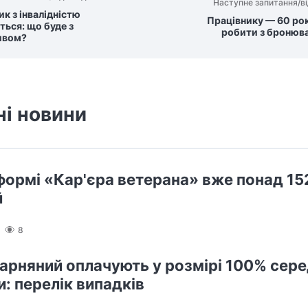
Наступне запитання/ві
к з інвалідністю
Працівнику — 60 рок
ться: що буде з
робити з бронюв
ивом?
ні новини
формі «Кар'єра ветерана» вже понад 152
й
8
карняний оплачують у розмірі 100% сере
и: перелік випадків