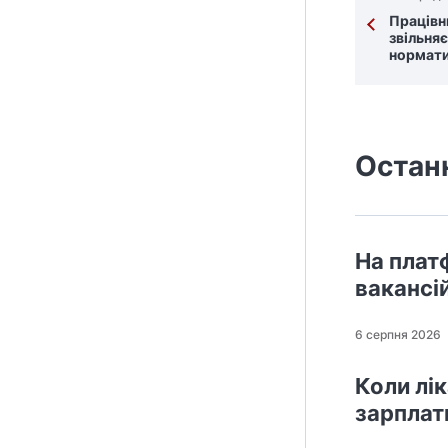
Працівни
звільняє
нормат
Остан
На плат
вакансі
6 серпня 2026
Коли лі
зарплат