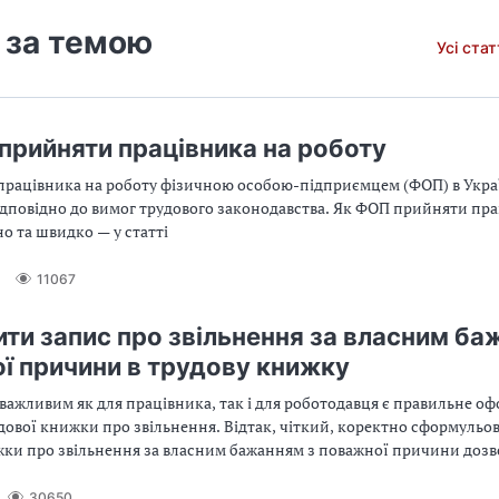
 за темою
Усі ста
прийняти працівника на роботу
рацівника на роботу фізичною особою-підприємцем (ФОП) в Украї
ідповідно до вимог трудового законодавства. Як ФОП прийняти пра
о та швидко — у статті
11067
ити запис про звільнення за власним ба
ї причини в трудову книжку
важливим як для працівника, так і для роботодавця є правильне о
дової книжки про звільнення. Відтак, чіткий, коректно сформульо
жки про звільнення за власним бажанням з поважної причини доз
 у подальшому працевлаштуванні та підтверджує законність прип
носин
30650