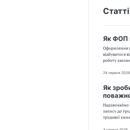
Статті
Як ФОП 
Оформлення п
відбуватися в
роботу законн
24 червня 2026
Як зроб
поважно
Надзвичайно 
запису до тру
трудової кни
непорозумінь
трудових від
3 червня 2026