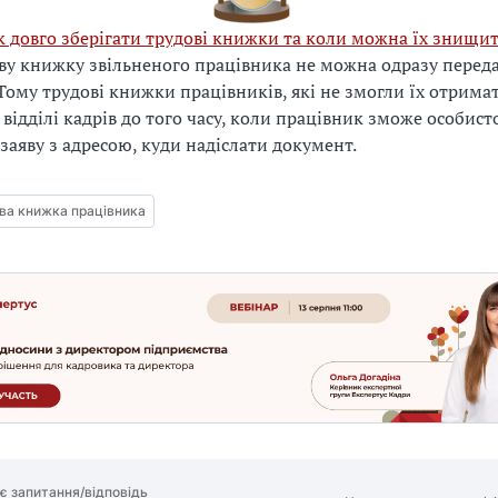
к довго зберігати трудові книжки та коли можна їх знищи
ву книжку звільненого працівника не можна одразу передат
 Тому трудові книжки працівників, які не змогли їх отрима
 відділі кадрів до того часу, коли працівник зможе особист
заяву з адресою, куди надіслати документ.
ва книжка працівника
є запитання/відповідь