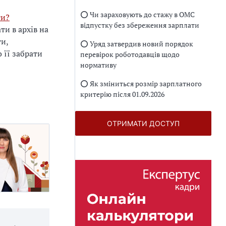
⭕️ Чи зараховують до стажу в ОМС
ти?
відпустку без збереження зарплати
и в архів на
ти,
⭕️ Уряд затвердив новий порядок
о її забрати
перевірок роботодавців щодо
нормативу
⭕️ Як зміниться розмір зарплатного
критерію після 01.09.2026
ОТРИМАТИ ДОСТУП