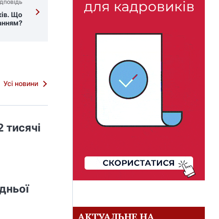
дповідь
ів. Що
анням?
Усі новини
 тисячі
дньої
АКТУАЛЬНЕ НА