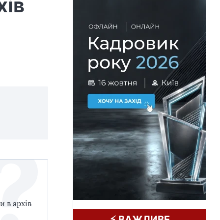
хів
 в архів
⚡️ ВАЖЛИВЕ