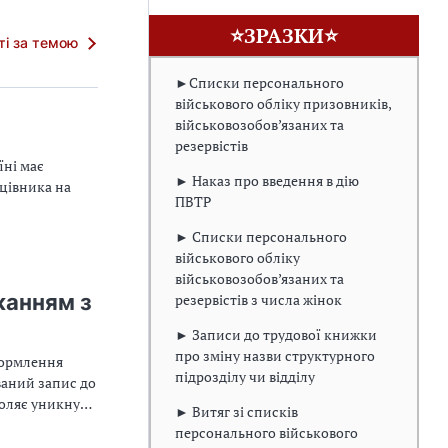
⭐ЗРАЗКИ⭐
тті за темою
►Списки персонального
військового обліку призовників,
військовозобов’язаних та
резервістів
ні має
► Наказ про введення в дію
цівника на
ПВТР
► Списки персонального
військового обліку
військовозобов’язаних та
жанням з
резервістів з числа жінок
► Записи до трудової книжки
про зміну назви структурного
формлення
підрозділу чи відділу
ваний запис до
воляє уникнути
► Витяг зі списків
инення
персонального військового