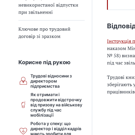
невикористаної відпустки
при звільненні
Відпові
Ключове про трудовий
договір зі зразком
Інструкція 
наказом Мін
№ 58) визна
Корисне під рукою
під час звіл
Трудові відносини з
Трудові кни
директором
зберігають 
підприємства
працівників
Як отримати і
продовжити відстрочку
від призову на військову
службу під час
мобілізації
Робота у спеку: що
директор і відділ кадрів
мають зробити для