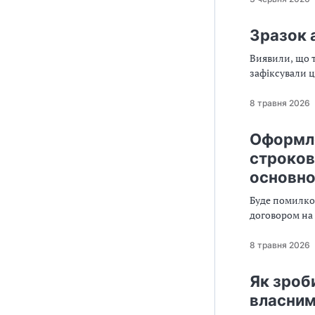
Зразок 
Виявили, що т
зафіксували 
8 травня 2026
Оформле
строкови
основно
Буде помилко
договором на 
8 травня 2026
Як зроби
власни