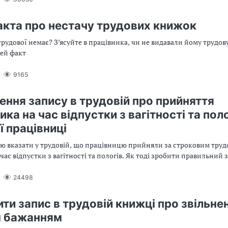
акта про нестачу трудових книжок
рудової немає? З’ясуйте в працівника, чи не видавали йому трудов
цей факт
9165
ння запису в трудовій про прийняття
ка на час відпустки з вагітності та пол
ї працівниці
ю вказати у трудовій, що працівницю прийняли за строковим тру
час відпустки з вагітності та пологів. Як тоді зробити правильний 
24498
ти запис в трудовій книжці про звільне
м бажанням