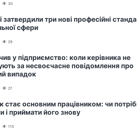
30
і затвердили три нові професійні станд
льної сфери
29
чив у підприємство: коли керівника не
ють за несвоєчасне повідомлення про
й випадок
27
к стає основним працівником: чи потрі
и і приймати його знову
115