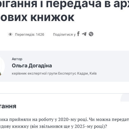
ігання і передача в ар
дових книжок
Переглядів:
1426
Поділитися у
Автор
Ольга Догадіна
керівник експертної групи Експертус Кадри, Київ
тання
ика прийняли на роботу у 2020-му році. Чи можна передати
удову книжку (він звільнився ще у 2025-му році)?