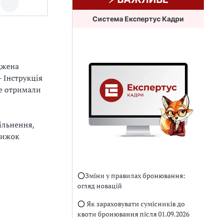
Система Експертус Кадри
джена
— Інструкція
не отримали
ільнення,
книжок
⭕️Зміни у правилах бронювання:
огляд новацій
⭕️ Як зараховувати сумісників до
квоти бронювання після 01.09.2026