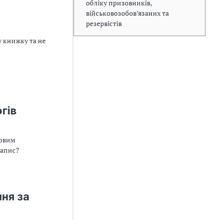
обліку призовників,
військовозобов’язаних та
резервістів
у книжку та не
огів
довим
запис?
ння за