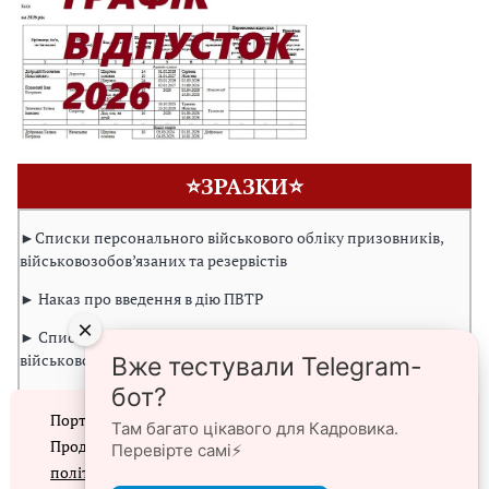
⭐ЗРАЗКИ⭐
►Списки персонального військового обліку призовників,
військовозобов’язаних та резервістів
► Наказ про введення в дію ПВТР
×
► Списки персонального військового обліку
військовозобов’язаних та резервістів з числа жінок
Вже тестували Telegram-
бот?
► Записи до трудової книжки про зміну назви структурного
Портал prokadry.com.ua використовує файли cookie.
підрозділу чи відділу
Там багато цікавого для Кадровика.
Продовжуючи перегляд порталу, ви погоджуєтеся з
Перевірте самі⚡️
► Витяг зі списків персонального військового обліку
політикою конфіденційності
та
використанням
призовників, військовозобов’язаних та резервістів