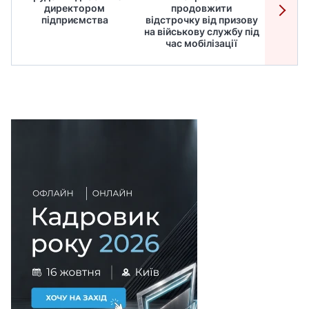
директором
продовжити
дире
підприємства
відстрочку від призову
кадрів
на військову службу під
для
час мобілізації