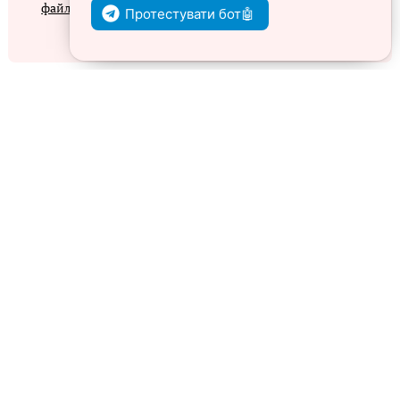
файлів cookie
Протестувати бот🤖
Згоден
Контакти
Передплата
Зворотний зв'язок
Карта сайту
Політика використання файлів cookie
Політика конфіденційності
© Кадровик-01, 2026. Усі права захищено
Повне або часткове копіювання будь-яких матеріалів сайту,
цитування, публікація їх анотованих оглядів допускаються лише з