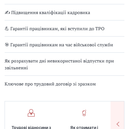
✍ Підвищення кваліфікації кадровика
💪 Гарантії працівникам, які вступили до ТРО
🎯 Гарантії працівникам на час військової служби
Як розрахувати дні невикористаної відпустки при
звільненні
Ключове про трудовий договір зі зразком
Трудові відносини з
Як отримати і
Робот