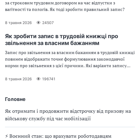
за строковим трудовим договором на час відпустки з
вагітності та пологів. Як тоді зробити правильний запис?
8 травня 2026
24507
Як зробити запис в трудовій книжці про
звільнення за власним бажанням
Запис про звільнення за власним бажанням в трудовій книжці
повинен відображати точне формулювання законодавчої
норми про звільнення з цієї причини. Які варіанти запису
про звільнення за власним бажанням можуть бути та зразки
таких записів, — у статті.
8 травня 2026
196741
Головне
Як отримати і продовжити відстрочку від призову на
військову службу під час мобілізації
⚡ Воєнний стан: що врахувати роботодавцям