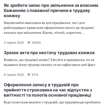
Як зробити запис про звільнення за власним
бажанням з поважної причини в трудову
книжку
Надзвичайно важливим як для працівника, так і для
роботодавця є правильне оформлення запису до трудової
книжки про звільнення. Відтак, чіткий, коректно
сформульований запис до трудової книжки про звільнення за
власним бажанням з поважної причини дозволяє уникнути
3 червня 2026
30682
непорозумінь у подальшому працевлаштуванні та
підтверджує законність припинення трудових відносин
Зразок акта про нестачу трудових книжок
Виявили, що трудової немає? З’ясуйте в працівника, чи не
видавали йому трудову книжку та не зафіксували цей факт
8 травня 2026
9174
Оформлення запису в трудовій про
прийняття строковика на час відпустки з
вагітності та пологів основної працівниці
Буде помилкою вказати у трудовій, що працівницю прийняли