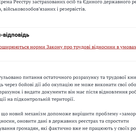
окрема Реєстру застрахованих осіб та Єдиного державного р
 військовозобов’язаних і резервістів.
-відповідь
оширюються норми Закону про трудові відносини в умова
ульовано питання остаточного розрахунку та трудової кн
ь через бойові дії або окупацію не може виконати свої обо
зрахунок і видати документи він має після відновлення ро
ції на підконтрольній території.
є, що новий механізм допоможе вирішити проблему «замо
дносин, оновити дані в державних реєстрах та спростити
вання громадян, які фактично вже не працюють у своїх ро