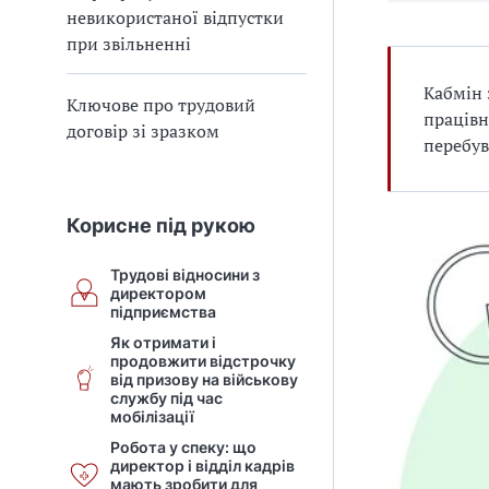
невикористаної відпустки
при звільненні
Кабмін 
Ключове про трудовий
працівн
договір зі зразком
перебув
Корисне під рукою
Трудові відносини з
директором
підприємства
Як отримати і
продовжити відстрочку
від призову на військову
службу під час
мобілізації
Робота у спеку: що
директор і відділ кадрів
мають зробити для