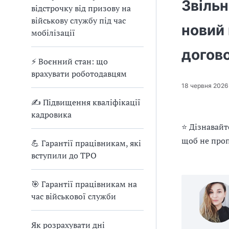
е
Звільн
відстрочку від призову на
д
військову службу під час
л
новий 
мобілізації
я
в
догов
а
⚡ Воєнний стан: що
с
врахувати роботодавцям
18 червня 2026
✍ Підвищення кваліфікації
кадровика
⭐ Дізнавайт
щоб не проп
💪 Гарантії працівникам, які
вступили до ТРО
🎯 Гарантії працівникам на
час військової служби
Як розрахувати дні