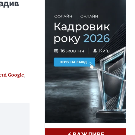
вадив
о
ені Google
,
⚡️ ВАЖЛИВЕ