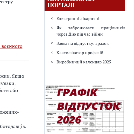
еєстру
ПОРТАЛІ
Електронні лікарняні
Як забронювати працівників
через Дію під час війни
Заява на відпустку: зразок
х воєнного
Класифікатор професій
Виробничий календар 2025
ижки. Якщо
в’язки,
боти або
рожених»
ботодавців.