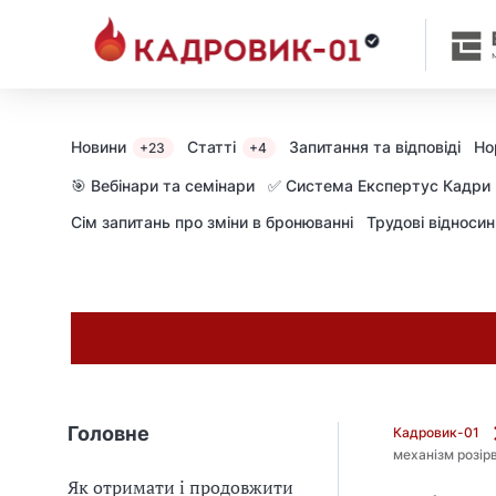
М
и
в
ж
е
в
Новини
Статті
Запитання та відповіді
Но
+23
+4
і
д
🎯 Вебінари та семінари
✅ Система Експертус Кадри
і
Сім запитань про зміни в бронюванні
Трудові відноси
б
р
а
л
и
г
о
л
о
Головне
Кадровик-01
в
механізм розір
н
Як отримати і продовжити