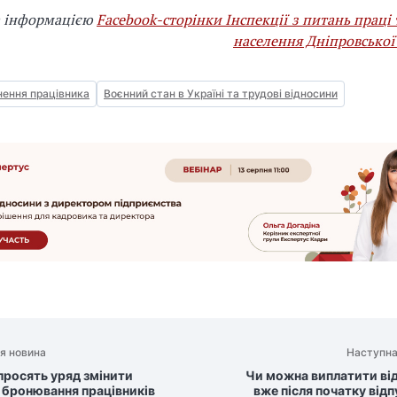
а інформацією
Facebook-сторінки Інспекції з питань праці 
населення Дніпровської
нення працівника
Воєнний стан в Україні та трудові відносини
я новина
Наступна
 просять уряд змінити
Чи можна виплатити від
 бронювання працівників
вже після початку від