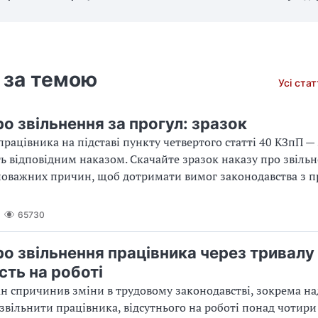
 за темою
Усі ста
о звільнення за прогул: зразок
працівника на підставі пункту четвертого статті 40 КЗпП —
відповідним наказом. Скачайте зразок наказу про звільн
поважних причин, щоб дотримати вимог законодавства з п
65730
ро звільнення працівника через тривалу
сть на роботі
н спричинив зміни в трудовому законодавстві, зокрема на
звільнити працівника, відсутнього на роботі понад чотири