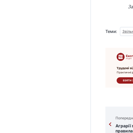
З
Теми:
Звіль
Попередн
Аграрії
правила