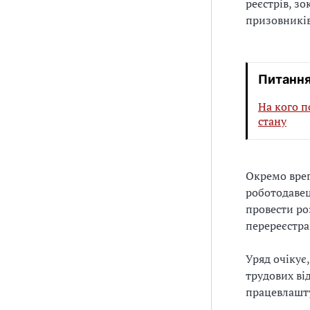
реєстрів, з
призовників,
Питання
На кого п
стану
Окремо врег
роботодавец
провести ро
перереєстра
Уряд очіку
трудових ві
працевлашту