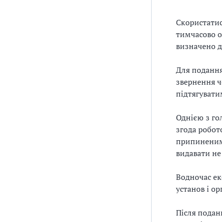
Скористатис
тимчасово о
визначено д
Для подання
звернення ч
підтягувати
Однією з го
згода робот
припиненим 
видавати не
Водночас ек
установ і ор
Після подан