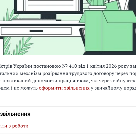
істрів України постановою № 410 від 1 квітня 2026 року з
альний механізм розірвання трудового договору через пор
с покликаний допомогти працівникам, які через війну втр
вцем і не можуть
оформити звільнення
у звичайному поряд
 звільнення
ити з роботи