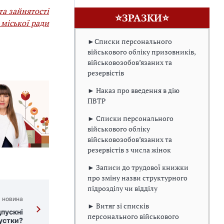
та зайнятості
⭐ЗРАЗКИ⭐
 міської ради
►Списки персонального
військового обліку призовників,
військовозобов’язаних та
резервістів
► Наказ про введення в дію
ПВТР
► Списки персонального
військового обліку
військовозобов’язаних та
резервістів з числа жінок
► Записи до трудової книжки
про зміну назви структурного
підрозділу чи відділу
 новина
► Витяг зі списків
пускні
персонального військового
пустки?