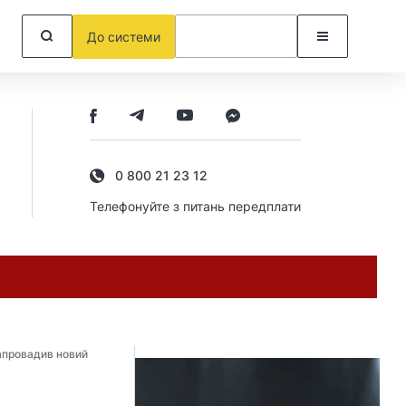
До системи
0 800 21 23 12
Телефонуйте з питань передплати
запровадив новий