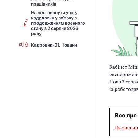
працівників
На що звернути увагу
кадровику у зв’язку з
продовженням воєнного
стану з 2 серпня 2026
року
Кадровик-01. Новини
Кабінет Мін
експеримент
Новий серві
із роботода
Все про
Як звільн