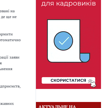
овані на
 де ще не
формити
автоматично
рації заяви
я
льнення
ідприємств,
ржавних
АКТУАЛЬНЕ НА