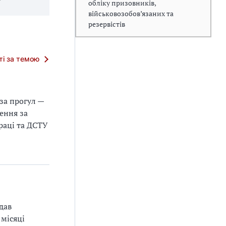
обліку призовників,
військовозобов’язаних та
резервістів
тті за темою
 за прогул —
ення за
раці та ДСТУ
дав
 місяці