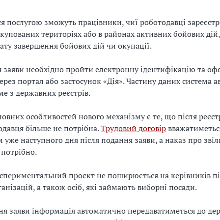
я послугою зможуть працівники, чиї роботодавці зареєстр
купованих територіях або в районах активних бойових дій,
ату завершення бойових дій чи окупації.
 заяви необхідно пройти електронну ідентифікацію та о
ерез портал або застосунок «Дія». Частину даних система 
ме з державних реєстрів.
ловних особливостей нового механізму є те, що після реєст
одавця більше не потрібна.
Трудовий договір
вважатиметьс
уже наступного дня після подання заяви, а наказ про зві
 потрібно.
спериментальний проєкт не поширюється на керівників п
ганізацій, а також осіб, які займають виборні посади.
ня заяви інформація автоматично передаватиметься до де