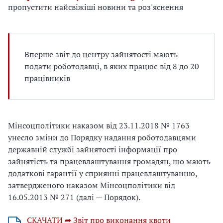
е
пропустити найсвіжіші новини та роз'яснення
д
л
я
в
Вперше звіт до центру зайнятості мають
а
подати роботодавці, в яких працює від 8 до 20
с
працівників
Мінсоцполітики наказом від 23.11.2018 № 1763
унесло зміни до Порядку надання роботодавцями
державній службі зайнятості інформації про
зайнятість та працевлаштування громадян, що мають
додаткові гарантії у сприянні працевлаштуванню,
затвердженого наказом Мінсоцполітики від
16.05.2013 № 271 (далі — Порядок).
СКАЧАТИ ➦ Звіт про виконання квоти