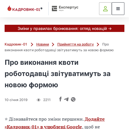
М
и
в
ж
е
Зміни у правилах бронювання: огляд новацій →
в
і
Кадровик-01
Новини
Прийняття на роботу
Про
д
виконання квоти роботодавці звітуватимуть за новою формою
і
б
Про виконання квоти
р
роботодавці звітуватимуть за
а
л
новою формою
и
г
о
10 січня 2019
2211
л
о
в
⭐ Дізнавайтеся про зміни першими.
Додайте
н
«Кадровик-01» в улюблені Google
, щоб не