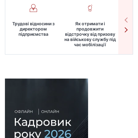
Трудові відносини з
Як отримати і
Робот
директором
продовжити
дире
підприємства
відстрочку від призову
кадрів
на військову службу під
для
час мобілізації