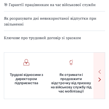
🎯 Гарантії працівникам на час військової служби
Як розрахувати дні невикористаної відпустки при
звільненні
Ключове про трудовий договір зі зразком
Трудові відносини з
Як отримати і
Робот
директором
продовжити
дире
підприємства
відстрочку від призову
кадрів
на військову службу під
для
час мобілізації