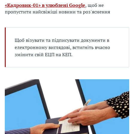
е
«Кадровик-01» в улюблені Google
, щоб не
д
пропустити найсвіжіші новини та роз'яснення
л
я
в
а
Щоб візувати та підписувати документи в
с
електронному виглядові, встигніть вчасно
змінити свій ЕЦП на КЕП.