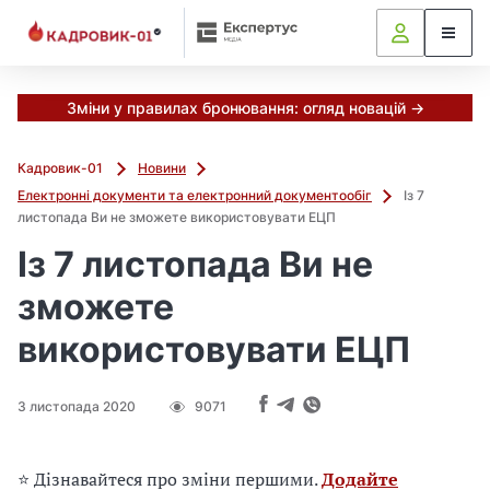
М
и
в
ж
е
Зміни у правилах бронювання: огляд новацій →
в
і
Кадровик-01
Новини
д
Електронні документи та електронний документообіг
Із 7
і
листопада Ви не зможете використовувати ЕЦП
б
р
Із 7 листопада Ви не
а
зможете
л
и
використовувати ЕЦП
г
о
л
3 листопада 2020
9071
о
в
н
⭐ Дізнавайтеся про зміни першими.
Додайте