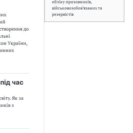
обліку призовників,
військовозобов’язаних та
резервістів
них
ний
 створення до
альні
кон України,
ронних
під час
іту. Як за
иків з