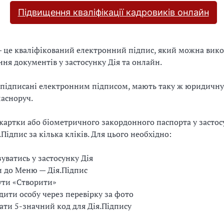
Підвищення кваліфікації кадровиків онлайн
— це кваліфікований електронний підпис, який можна вик
ння документів у застосунку Дія та онлайн.
підписані електронним підписом, мають таку ж юридичну с
ласноруч.
картки або біометричного закордонного паспорта у застос
Підпис за кілька кліків. Для цього необхідно:
уватись у застосунку Дія
 до Меню — Дія.Підпис
ути «Створити»
дити особу через перевірку за фото
ти 5-значний код для Дія.Підпису