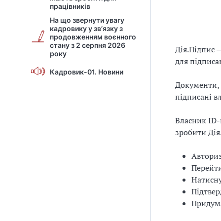
працівників
На що звернути увагу
кадровику у зв’язку з
продовженням воєнного
стану з 2 серпня 2026
Дія.Підпис 
року
для підписа
Кадровик-01. Новини
Документи, 
підписані в
Власник ID-
зробити Дія.
Авториз
Перейти
Натисн
Підтвер
Придума