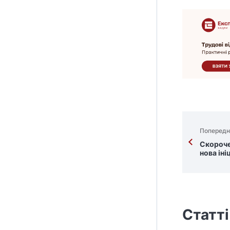
Попередн
Скороче
нова іні
Статті