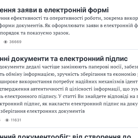
ння заяви в електронній формі
ння ефективності та оперативності роботи, зокрема вико
форми документів. Як оформлювати заяви в електронній 
порядок та показуємо зразок.
36669
нні документи та електронний підпис
документи дедалі частіше замінюють паперові носії, забе
ть обміну інформацією, зручність зберігання та економію р
 широке використання потребує надійних механізмів ідент
ідтвердження автентичності й цілісності інформації, що з
ь електронного підпису. У статті Ви знайдете відповіді на 
ктронний підпис, як накласти електронний підпис на доку
 зберігання електронних документів
6
11631
нний документообіг: від створення до