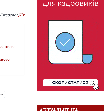
Джерело:
Дія
воєнного
нного
ка
АКТУАЛЬНЕ НА