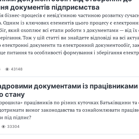
ння документів підприємства
я бізнес-процесів є невід’ємною частиною розвитку сучас
. Одним із ключових елементів цього процесу є електрон
іг, який охоплює всі етапи роботи з документами — від їх
ерігання. Тож у цій статті ви знайдете відповіді на всі акту
 електронні документи та електронний документообіг, за
це питання та особливості формування і зберігання елект
6
43148
адровими документами із працівниками 
о стану
орошила» працівників по різних куточках Батьківщини та св
дотримати вимог законодавства та ознайомлювати працівн
 під підпис?
33304