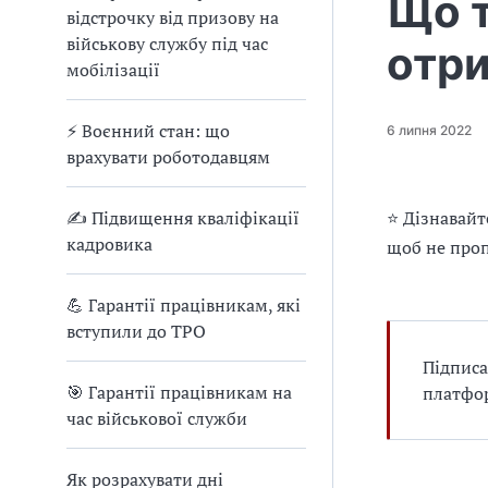
Що т
е
відстрочку від призову на
д
військову службу під час
отр
л
мобілізації
я
в
а
⚡ Воєнний стан: що
6 липня 2022
с
врахувати роботодавцям
✍ Підвищення кваліфікації
⭐ Дізнавайт
кадровика
щоб не проп
💪 Гарантії працівникам, які
вступили до ТРО
Підписа
🎯 Гарантії працівникам на
платфор
час військової служби
Як розрахувати дні