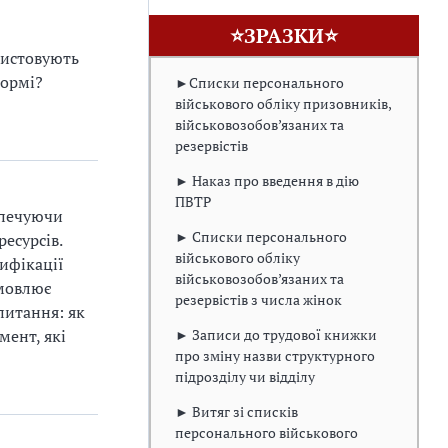
⭐ЗРАЗКИ⭐
ристовують
формі?
►Списки персонального
військового обліку призовників,
військовозобов’язаних та
резервістів
► Наказ про введення в дію
ПВТР
зпечуючи
► Списки персонального
есурсів.
військового обліку
ифікації
військовозобов’язаних та
умовлює
резервістів з числа жінок
питання: як
► Записи до трудової книжки
мент, які
про зміну назви структурного
підрозділу чи відділу
► Витяг зі списків
персонального військового