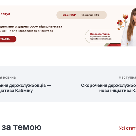
я новина
Наступна
ння держслужбовців —
Скорочення держслужбо
ціатива Кабміну
нова ініціатива 
 за темою
Усі ста