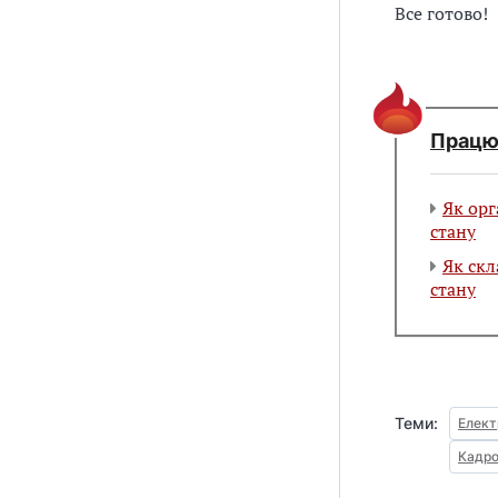
Все готово!
Працю
Як орг
стану
Як скл
стану
Теми:
Елект
Кадро