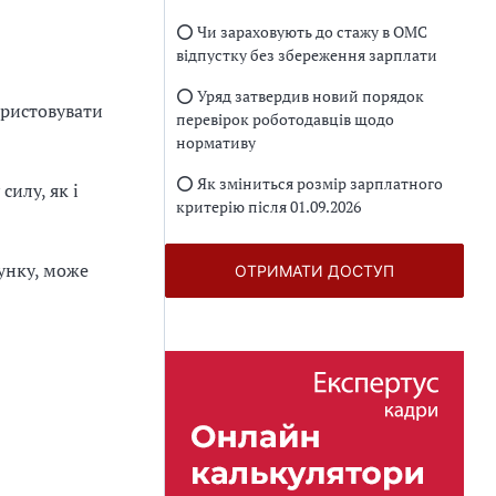
⭕️ Чи зараховують до стажу в ОМС
відпустку без збереження зарплати
⭕️ Уряд затвердив новий порядок
ористовувати
перевірок роботодавців щодо
нормативу
⭕️ Як зміниться розмір зарплатного
илу, як і
критерію після 01.09.2026
унку, може
ОТРИМАТИ ДОСТУП