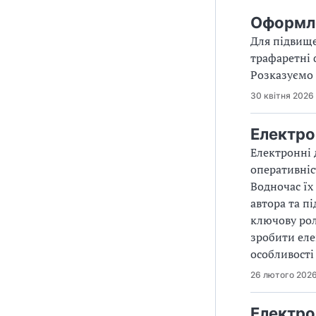
Оформле
Для підвище
трафаретні 
Розказуємо 
30 квітня 2026
Електро
Електронні 
оперативніс
Водночас їх
автора та п
ключову рол
зробити еле
особливості
26 лютого 202
Електро