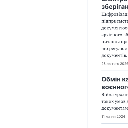
зберіга
Цифровізаці
підприємств
документооб
архівного зб
питання про
що регулює 
документів.
23 лютого 202
Обмін к
воєнног
Війна «розп
таких умов 
документами
11 липня 2024