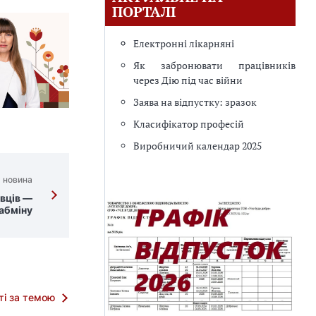
ПОРТАЛІ
Електронні лікарняні
Як забронювати працівників
через Дію під час війни
Заява на відпустку: зразок
Класифікатор професій
Виробничий календар 2025
 новина
вців —
Кабміну
тті за темою