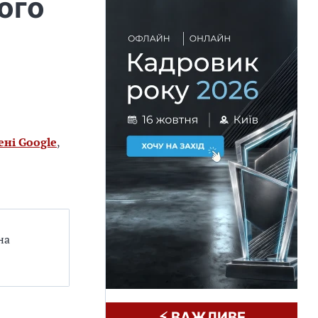
його
ені Google
,
на
⚡️ ВАЖЛИВЕ