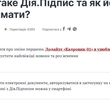
аке Дія.Підпис та як 
имати?
Переглядів:
6285
Поділитися у
еся про зміни першими.
Додайте «Кадровик-01» в улюбл
устити найсвіжіші новини та роз'яснення
ти електронні документи, авторизуватися в застосунку чи 
мі з Дія.Підписом можна у смартфоні