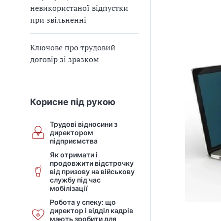
невикористаної відпустки
при звільненні
Ключове про трудовий
договір зі зразком
Корисне під рукою
Трудові відносини з
директором
підприємства
Як отримати і
продовжити відстрочку
від призову на військову
службу під час
мобілізації
Робота у спеку: що
директор і відділ кадрів
мають зробити для