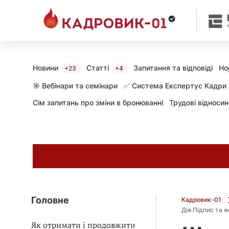
М
и
в
ж
е
в
Новини
Статті
Запитання та відповіді
Но
+23
+4
і
д
🎯 Вебінари та семінари
✅ Система Експертус Кадри
і
Сім запитань про зміни в бронюванні
Трудові відноси
б
р
а
л
и
г
о
л
о
Головне
Кадровик-01
в
Дія.Підпис та 
н
Як отримати і продовжити