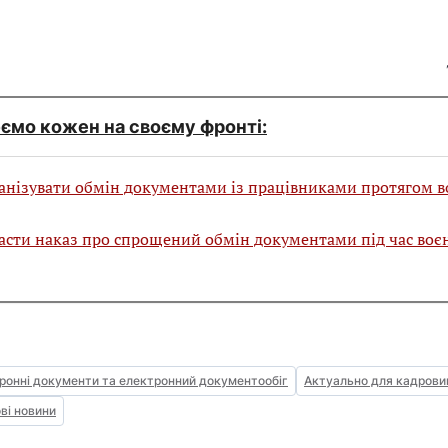
ємо кожен на своєму фронті:
анізувати обмін документами із працівниками протягом 
асти наказ про спрощений обмін документами під час воє
ронні документи та електронний документообіг
Актуально для кадрови
ві новини