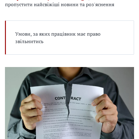
е
пропустити найсвіжіші новини та роз'яснення
д
л
я
в
Умови, за яких працівник має право
а
звільнитись
с