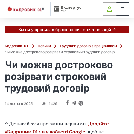
М
и
в
ж
е
Зміни у правилах бронювання: огляд новацій →
в
і
Кадровик-01
Новини
Трудовий договір з працівником
д
Чи можна достроково розірвати строковий трудовий договір
і
Чи можна достроково
б
р
розірвати строковий
а
л
трудовий договір
и
г
о
14 лютого 2025
1429
л
о
в
⭐ Дізнавайтеся про зміни першими.
Додайте
н
«Кадровик-01» в улюблені Google
, щоб не