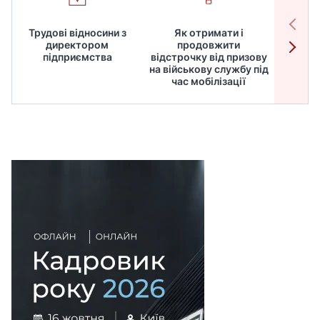
Трудові відносини з
Як отримати і
Робот
директором
продовжити
дире
підприємства
відстрочку від призову
кадрів
на військову службу під
для
час мобілізації