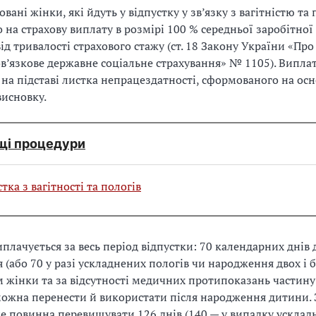
ані жінки, які йдуть у відпустку у зв’язку з вагітністю та
 на страхову виплату в розмірі 100 % середньої заробітної
ід тривалості страхового стажу (ст. 18 Закону України «Про
в’язкове державне соціальне страхування» № 1105). Випла
на підставі листка непрацездатності, сформованого на осн
исновку.
щі процедури
тка з вагітності та пологів
плачується за весь період відпустки: 70 календарних днів д
я (або 70 у разі ускладнених пологів чи народження двох і б
 жінки та за відсутності медичних протипоказань частину
можна перенести й використати після народження дитини. 
не повинна перевищувати 126 днів (140 — у випадку усклад