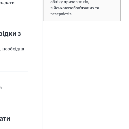
обліку призовників,
 надати
військовозобов’язаних та
резервістів
відки з
, необхідна
й
ати