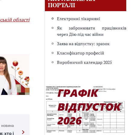
ПОРТАЛІ
Електронні лікарняні
ській області
Як забронювати працівників
через Дію під час війни
Заява на відпустку: зразок
Класифікатор професій
Виробничий календар 2025
 новина
: хто і