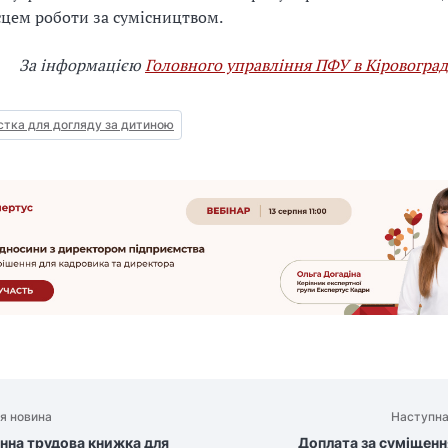
сцем роботи за сумісництвом.
За інформацією
Головного управління ПФУ в Кіровоград
стка для догляду за дитиною
я новина
Наступна
нна трудова книжка для
Доплата за суміщення