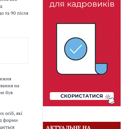
ід
о та 90 після
тижня
ування на
не був
 осіб, які
ід форми
АКТУАЛЬНЕ НА
дається