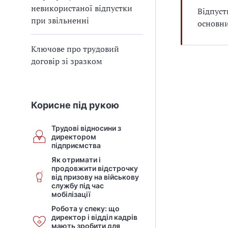
невикористаної відпустки
Відпуст
при звільненні
основни
Ключове про трудовий
договір зі зразком
Корисне під рукою
Трудові відносини з
директором
підприємства
Як отримати і
продовжити відстрочку
від призову на військову
службу під час
мобілізації
Робота у спеку: що
директор і відділ кадрів
мають зробити для