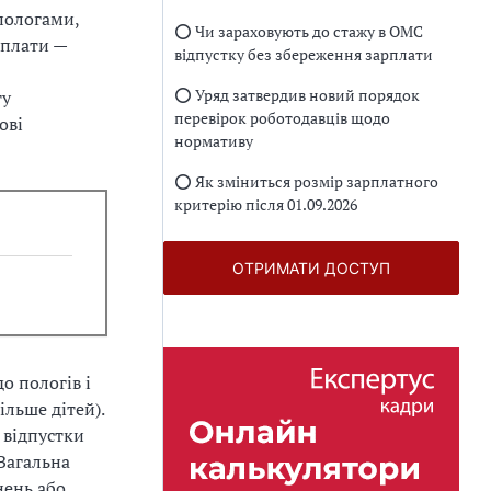
 пологами,
⭕️ Чи зараховують до стажу в ОМС
 плати —
відпустку без збереження зарплати
⭕️ Уряд затвердив новий порядок
ту
перевірок роботодавців щодо
ові
нормативу
⭕️ Як зміниться розмір зарплатного
критерію після 01.09.2026
ОТРИМАТИ ДОСТУП
о пологів і
ільше дітей).
 відпустки
Загальна
нень або