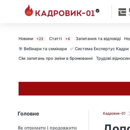
М
и
в
ж
е
в
Новини
Статті
Запитання та відповіді
Но
+23
+4
і
д
🎯 Вебінари та семінари
✅ Система Експертус Кадри
і
Сім запитань про зміни в бронюванні
Трудові відноси
б
р
а
л
и
г
о
л
о
Головне
Кадровик-01
в
н
Допо
Як отримати і продовжити