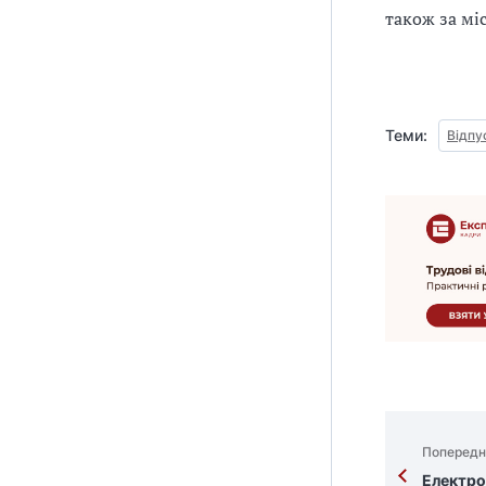
також за мі
Теми:
Відпу
Попередн
Електро