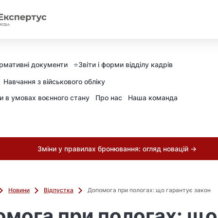
рмативні документи
⭐️Звіти і форми відділу кадрів
Навчання з військового обліку
ни в умовах воєнного стану
Про нас
Наша команда
Зміни у правилах бронювання: огляд новацій →
Новини
Відпустка
Допомога при пологах: що гарантує закон
мога при пологах: що