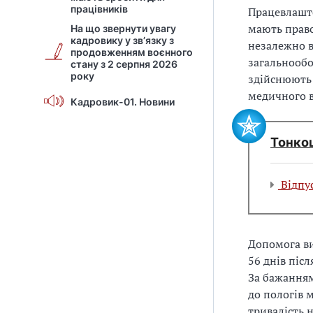
працівників
Працевлаштов
мають право
На що звернути увагу
кадровику у зв’язку з
незалежно в
продовженням воєнного
загальнообо
стану з 2 серпня 2026
року
здійснюють 
медичного в
Кадровик-01. Новини
Тонко
Відпус
Допомога ви
56 днів післ
За бажанням
до пологів 
тривалість 