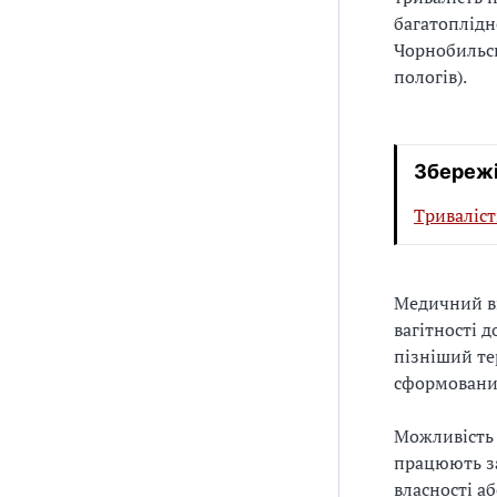
багатоплідно
Чорнобильсь
пологів).
Збережі
Триваліст
Медичний ви
вагітності 
пізніший те
сформований
Можливіст
працюють за
власності аб