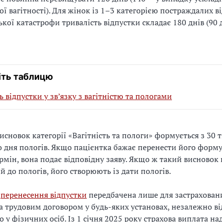
ї вагітності). Для жінок із 1–3 категорією постраждалих в
кої катастрофи тривалість відпустки складає 180 днів (90 д
ть таблицю
ь відпустки у зв’язку з вагітністю та пологами
сновок категорії «Вагітність та пологи» формується з 30 
до дня пологів. Якщо пацієнтка бажає перенести його форм
рмін, вона подає відповідну заяву. Якщо ж такий висновок 
 до пологів, його створюють із дати пологів.
ь
перенесення відпустки
передбачена лише для застрахованих
 трудовим договором у будь-яких установах, незалежно в
о у фізичних осіб. Із 1 січня 2025 року страхова виплата на