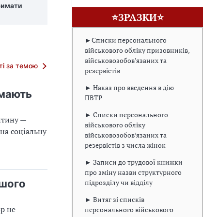
римати
⭐ЗРАЗКИ⭐
►Списки персонального
військового обліку призовників,
військовозобов’язаних та
тті за темою
резервістів
► Наказ про введення в дію
 мають
ПВТР
► Списки персонального
итину —
військового обліку
 на соціальну
військовозобов’язаних та
резервістів з числа жінок
► Записи до трудової книжки
про зміну назви структурного
ршого
підрозділу чи відділу
► Витяг зі списків
ор не
персонального військового