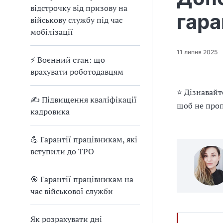
е
відстрочку від призову на
д
гара
військову службу під час
л
мобілізації
я
в
11 липня 2025
а
⚡ Воєнний стан: що
с
врахувати роботодавцям
⭐ Дізнавайт
✍ Підвищення кваліфікації
щоб не проп
кадровика
💪 Гарантії працівникам, які
вступили до ТРО
🎯 Гарантії працівникам на
час військової служби
Як розрахувати дні