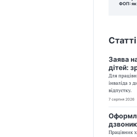
ФОП: як
Статті
Заява н
дітей: з
Для працівн
інваліда з 
відпустку.
7 серпня 2026
Оформле
дзвоник
Працівник х