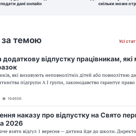
 подати дані онлайн
скільки може от
 за темою
Усі ста
а додаткову відпустку працівникам, які
разок
иків, які виховують неповнолітніх дітей або повнолітню д
дитинства підгрупи А І групи, законодавство гарантує право
164606
ння наказу про відпустку на Свято пе
а 2026
оче взяти відгул 1 вересня — дитина йде до школи. Директ