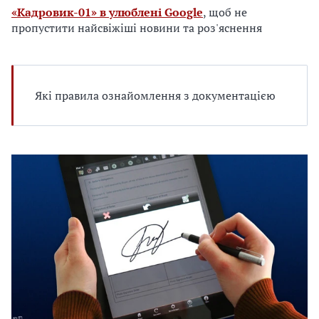
е
«Кадровик-01» в улюблені Google
, щоб не
д
пропустити найсвіжіші новини та роз'яснення
л
я
в
а
Які правила ознайомлення з документацією
с