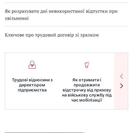
Як розрахувати дні невикористаної відпустки при
звільненні
Ключове про трудовий договір зі зразком
Трудові відносини з
Як отримати і
Робот
директором
продовжити
дире
підприємства
відстрочку від призову
кадрів
на військову службу під
для
час мобілізації