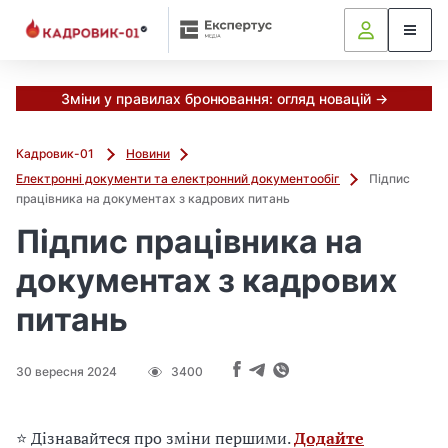
М
и
в
ж
е
Зміни у правилах бронювання: огляд новацій →
в
і
Кадровик-01
Новини
д
Електронні документи та електронний документообіг
Підпис
і
працівника на документах з кадрових питань
б
р
Підпис працівника на
а
документах з кадрових
л
и
питань
г
о
л
30 вересня 2024
3400
о
в
н
⭐ Дізнавайтеся про зміни першими.
Додайте