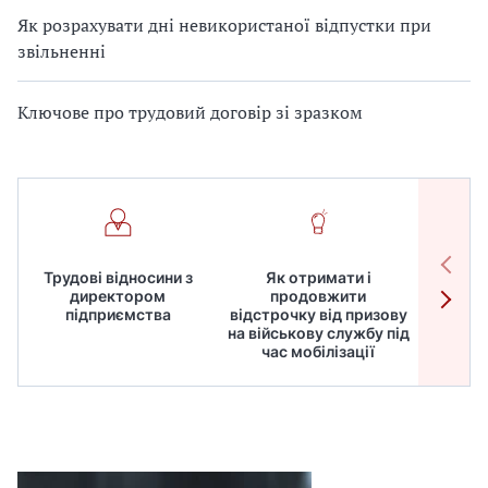
Як розрахувати дні невикористаної відпустки при
звільненні
Ключове про трудовий договір зі зразком
Трудові відносини з
Як отримати і
Робот
директором
продовжити
дире
підприємства
відстрочку від призову
кадрів
на військову службу під
для
час мобілізації