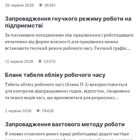
теплопостачання, оформіть наказ про простій.
29 червня 2026
26281
Скористайтеся зразком із статті
Запровадження гнучкого режиму роботи на
підприємстві
За письмовим погодженням між працівником і роботодавцем
незалежно від форми власності для працівника можна
встановити гнучкий режим робочого часу. Гнучкий графік
роботи регулює стаття 60 Кодексу законів про працю України
(далі — КЗпП). Які особливості має гнучкий графік роботи під
12 червня 2026
23370
час воєнного стану читайте у статті
Бланк табеля обліку робочого часу
Табель обліку робочого часу (бланк П-5) використовується
для контролю відпрацьованих годин, відпусток, лікарняних
та інших видів часу, що враховуються для розрахунку
заробітної плати. У цій статті Ви знайдете відповіді на такі
питання: як здійснюється облік робочого часу у військових,
2 червня 2026
78428
який вигляд має бланк табеля робочого часу, як правильно
заповнити бланк табеля обліку робочого часу?
Запровадження вахтового методу роботи
В умовах сучасного ринку праці роботодавці дедалі частіше