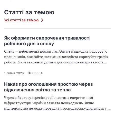
Статті за темою
Усі статті за темою
Як оформити скорочення тривалості
робочого дня в спеку
Спека — небезпечна для життя. Аби не нашкодити здоров’ю
працівників, вживайте належних заходів та коригуйте графік
роботи. Які є законні підстави для скорочення тривалості
робочого часу в спеку, та як це оформити? Подробиці зі
зразками документів — у статті
1 липня 2026
60004
Наказ про оголошення простою через
відключення світла та тепла
Через військову агресію росії, частина енергетичної
інфраструктури України зазнала пошкоджень. Якщо
підприємство не може провадити господарську діяльність у
повному обсязі через відключення електроенергії та/або