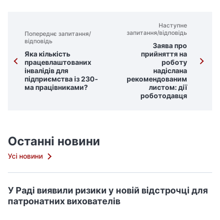
Наступне
запитання/відповідь
Попереднє запитання/
відповідь
Заява про
Яка кількість
прийняття на
працевлаштованих
роботу
інвалідів для
надіслана
підприємства із 230-
рекомендованим
ма працівниками?
листом: дії
роботодавця
Останні новини
Усі новини
У Раді виявили ризики у новій відстрочці для
патронатних вихователів