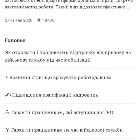
застосовують нестандартні форми організації праці, зокрема
вахтовий метод роботи. Такий підхід дозволяє ефективно
використовувати трудові ресурси на об’єктах, віддалених від
місця постійного проживання працівників, а також
27 квітня 2026
18466
забезпечувати безперервність виробничих процесів.
Водночас запровадження вахтового методу потребує чіткого
дотримання законодавчих норм і правильного
Головне
документального оформлення
Як отримати і продовжити відстрочку від призову на
військову службу під час мобілізації
⚡ Воєнний стан: що врахувати роботодавцям
✍ Підвищення кваліфікації кадровика
💪 Гарантії працівникам, які вступили до ТРО
🎯 Гарантії працівникам на час військової служби