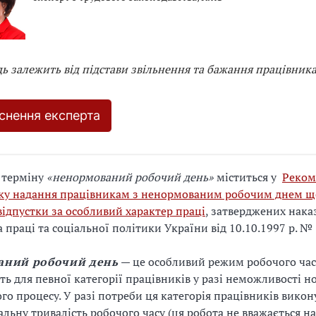
дь залежить від підстави звільнення та бажання працівник
яснення експерта
 терміну
«ненормований робочий день»
міститься у
Реком
ку надання працівникам з ненормованим робочим днем щ
відпустки за особливий характер праці
, затверджених нак
 праці та соціальної політики України від 10.10.1997 р. № 
аний робочий день
— це особливий режим робочого час
ь для певної категорії працівників у разі неможливості 
ого процесу. У разі потреби ця категорія працівників викон
льну тривалість робочого часу (ця робота не вважається н