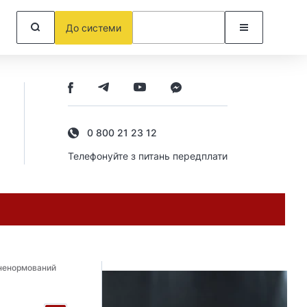
До системи
0 800 21 23 12
Телефонуйте з питань передплати
 ненормований