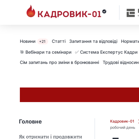
h
t
t
p
s
:
Новини
Статті
Запитання та відповіді
Нормати
+21
/
🎯 Вебінари та семінари
✅ Система Експертус Кадри
/
Сім запитань про зміни в бронюванні
Трудові відноси
z
a
k
o
n
.
r
a
Головне
Кадровик-01
d
робочий день
a
Як отримати і продовжити
.