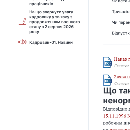
Як встан
працівників
Триваліс
На що звернути увагу
кадровику у зв’язку з
продовженням воєнного
Чи перен
стану з 2 серпня 2026
року
Відпустк
Кадровик-01. Новини
Наказ 
Скачати
Заява 
Скачати
Що так
ненор
Відповідно д
15.11.1996 
робочим дн
чи
додатков