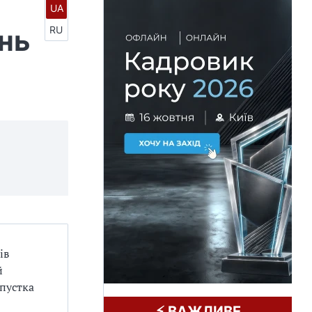
UA
нь
RU
ів
й
дпустка
⚡️ ВАЖЛИВЕ