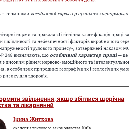
ь з термінами
«особливий характер праці»
та
«ненормован
нітарні норми та правила «Гігієнічна класифікація праці з
 шкідливості та небезпечності факторів виробничого сер
 напруженості трудового процесу», затверджені наказом МО
 № 248 визначають, що
особливий характер праці
— це
 з високим рівнем нервово-емоційного та інтелектуально
я, в особливих природних географічних і геологічних умо
 ризику для здоров’я.
ормити звільнення, якщо збіглися щорічна
стка та лікарняний
Ірина Житкова
експерт з трудового законодавства, Київ