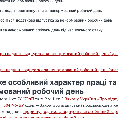
овити ненормований робочий день
ть додаткової відпустки за ненормований робочий день
оситься додаткова відпустка за ненормований робочий день
и за ненормований робочий день під час воєнного стану
про надання відпустки за ненормований робочий день (зра
про надання відпустки за ненормований робочий день (зра
е особливий характер праці та
мований робочий день
о ч. 1 ст. 76
КЗпП
та п. 2 ч. 1 ст. 8
Закону України «Про відпу
№ 504/96-ВР
(далі — Закон про відпустки) працівникам з 
ем надають
щорічну додаткову відпустку за особливий хар
у відпустку за ненормований робочий день
.