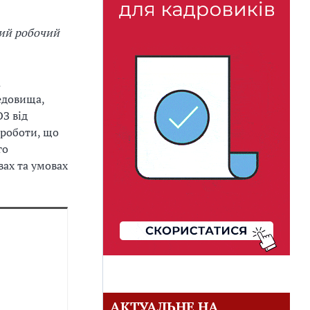
ий робочий
а
едовища,
З від
 роботи, що
го
вах та умовах
АКТУАЛЬНЕ НА