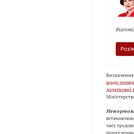
Відпові
Роз’
Визначення
щодо поряд
додаткової 
Міністерства
Ненормов
встановлюют
часу трудов
понад норма