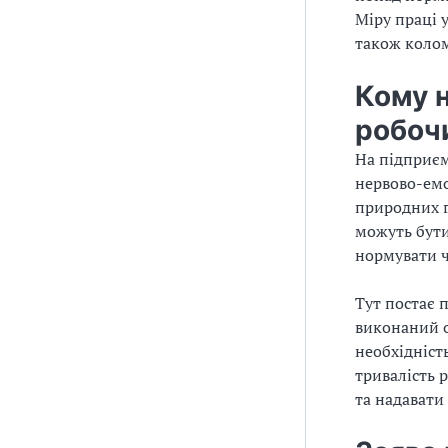
Міру праці 
також колом
Кому 
робоч
На підприєм
нервово-емо
природних г
можуть бути
нормувати ч
Тут постає 
виконаний об
необхідніст
тривалість 
та надавати