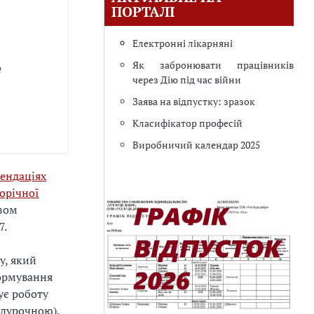
ПОРТАЛІ
Електронні лікарняні
Як забронювати працівників
а
через Дію під час війни
Заява на відпустку: зразок
Класифікатор професій
Виробничий календар 2025
ендаціях
орічної
азом
7.
у, який
нормування
ує роботу
адурочною).