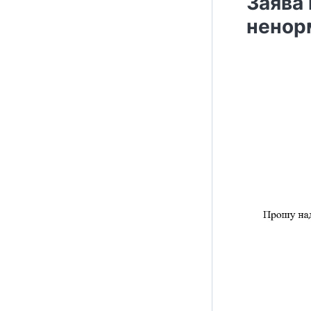
Заява 
ненор