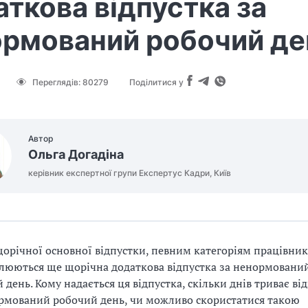
ткова відпустка за
ормований робочий де
Переглядів:
80279
Поділитися у
Автор
Ольга Догадіна
керівник експертної групи Експертус Кадри, Київ
орічної основної відпустки, певним категоріям працівник
люються ще щорічна додаткова відпустка за ненормовани
 день. Кому надається ця відпустка, скільки днів триває ві
рмований робочий день, чи можливо скористатися такою