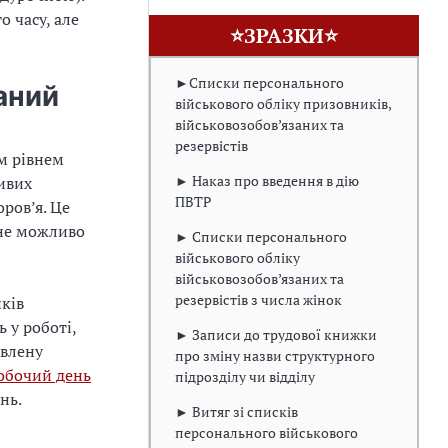
 часу, але
⭐ЗРАЗКИ⭐
►Списки персонального
аний
військового обліку призовників,
військовозобов’язаних та
резервістів
м рівнем
► Наказ про введення в дію
ивих
ПВТР
ров’я. Це
 не можливо
► Списки персонального
військового обліку
військовозобов’язаних та
резервістів з числа жінок
ків
 у роботі,
► Записи до трудової книжки
овлену
про зміну назви структурного
обочий день
підрозділу чи відділу
нь.
► Витяг зі списків
персонального військового