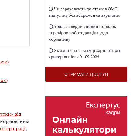
⭕️ Чи зараховують до стажу в ОМС
відпустку без збереження зарплати
⭕️ Уряд затвердив новий порядок
перевірок роботодавців щодо
нормативу
⭕️ Як зміниться розмір зарплатного
критерію після 01.09.2026
зок)
ОТРИМАТИ ДОСТУП
зок)
стки» від
ненормованим
актер праці
,