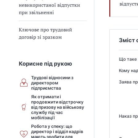
5
відпуст
невикористаної відпустки
2
при звільненні
-
1
Ключове про трудовий
5
договір зі зразком
#
Зміст 
T
e
Що таке 
x
Корисне під рукою
t
Кому над
Трудові відносини з
Заява пр
директором
підприємства
Як отримати і
продовжити відстрочку
від призову на військову
службу під час
Наказ пр
мобілізації
Робота у спеку: що
директор і відділ кадрів
мають зробити для