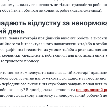
у даному випадку визначають не тільки тривалістю робочого
 обов’язків і обсягом виконаних робіт (навантаженням).
надають відпустку за ненормов
ий день
стві певна категорія працівників виконує роботи з високи
ційного та інтелектуального навантаження та/або в особл
еографічних і геологічних умовах та/або з ризиком для здо
 керівники, спеціалісти, робітники. І для цих працівників
ас трудового процесу.
питання: як компенсувати вищеназваній категорії працівни
сяг робіт, ступінь напруженості, складність і самостійність
ь періодичного виконання службових завдань понад встан
робочого часу? Відповідь така: встановити
ненормований р
 щорічну додаткову відпустку за ненормований робочий де