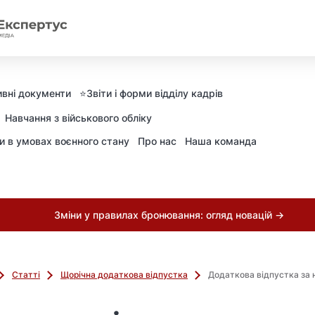
вні документи
⭐️Звіти і форми відділу кадрів
Навчання з військового обліку
ни в умовах воєнного стану
Про нас
Наша команда
Зміни у правилах бронювання: огляд новацій →
Статті
Щорічна додаткова відпустка
Додаткова відпустка за