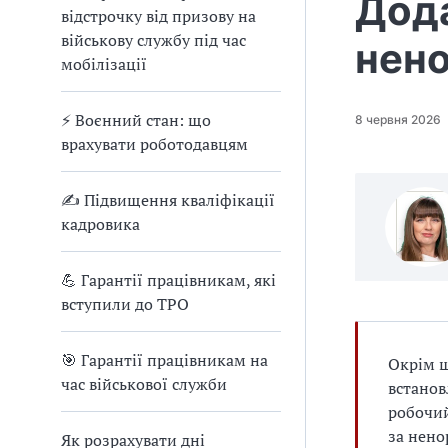
Дода
відстрочку від призову на
g
військову службу під час
o
нен
мобілізації
v
.
u
⚡ Воєнний стан: що
8 червня 2026
a
врахувати роботодавцям
/
l
✍ Підвищення кваліфікації
a
кадровика
w
s
💪 Гарантії працівникам, які
/
вступили до ТРО
s
h
o
🎯 Гарантії працівникам на
Окрім щ
w
час військової служби
встанов
/
робочий
8
за нено
Як розрахувати дні