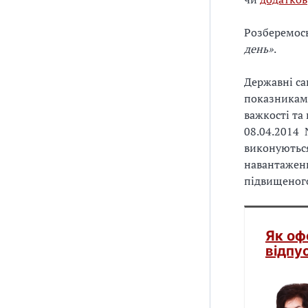
Розберемос
день»
.
Державні са
показниками
важкості та
08.04.2014
виконуються
навантаженн
підвищеного
Як оф
відпу