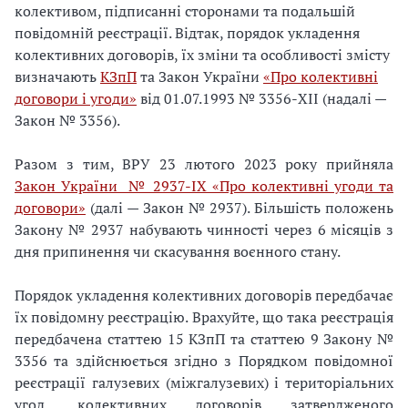
колективом, підписанні сторонами та подальшій
повідомній реєстрації. Відтак, порядок укладення
колективних договорів, їх зміни та особливості змісту
визначають
КЗпП
та Закон України
«Про колективні
договори і угоди»
від 01.07.1993 № 3356-XII (надалі —
Закон № 3356).
Разом з тим, ВРУ 23 лютого 2023 року прийняла
Закон України № 2937-IX «Про колективні угоди та
договори»
(далі — Закон № 2937). Більшість положень
Закону № 2937 набувають чинності через 6 місяців з
дня припинення чи скасування воєнного стану.
Порядок укладення колективних договорів передбачає
їх повідомну реєстрацію. Врахуйте, що така реєстрація
передбачена статтею 15 КЗпП та статтею 9 Закону №
3356 та здійснюється згідно з Порядком повідомної
реєстрації галузевих (міжгалузевих) і територіальних
угод, колективних договорів затвердженого