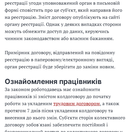
реєстрації угоди уповноважений орган в письмовій
формі сповістить про це суб’єкт, який направив його
на реєстрацію. Зміст договору опублікують на сайті
органу реєстрації. Однак у деяких випадках сторони
можуть обмежити доступ до даних, керуючись
чинним законодавством або власним бажанням.
Примірник договору, відправлений на повідомну
реєстрацію в паперовому/електронному вигляді,
орган реєстрації буде зберігати до заміни новим.
Ознайомлення працівників
За законом роботодавець має ознайомити
працівників зі змістом колдоговору до початку
роботи за укладеним
трудовим договором
, а також
протягом 7 днів пісня укладення колдоговору та
внесення до нього змін. Суб'єкти сторін колективного
договору зобов'язані забезпечити постійний і
безперешкодний доступ до колективного договору у