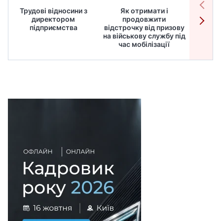
Трудові відносини з
Як отримати і
Робот
директором
продовжити
дире
підприємства
відстрочку від призову
кадрів
на військову службу під
для
час мобілізації