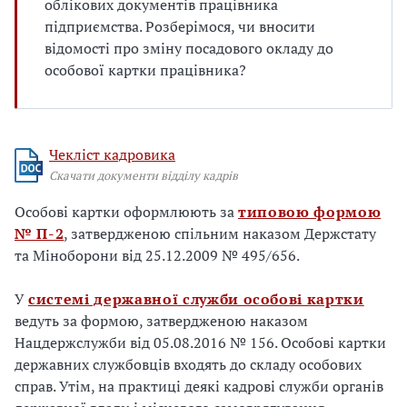
облікових документів працівника
підприємства. Розберімося, чи вносити
відомості про зміну посадового окладу до
особової картки працівника?
Чекліст кадровика
Скачати документи відділу кадрів
Особові картки оформлюють за
типовою формою
№ П-2
, затвердженою спільним наказом Держстату
та Міноборони від 25.12.2009 № 495/656.
У
системі державної служби особові картки
ведуть за формою, затвердженою наказом
Нацдержслужби від 05.08.2016 № 156. Особові картки
державних службовців входять до складу особових
справ. Утім, на практиці деякі кадрові служби органів